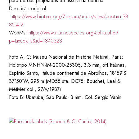
para bordas projetadas da fissura da concha
Descrição original:
https://www.biotaxa.org/Zootaxa/article/view/zootaxa.38
35.4.2
WoRMs:
https://www.marinespecies.org/aphia.php?
p=taxdetails&id=1340323
Foto A, C: Museu Nacional de História Natural, Paris:
Holótipo MNHN-IM-2000-25305, 3.3 mm, off Itaúnas,
Espírito Santo, talude continental de Abrolhos, 18°59’S
37°50’W, 295 m (MD55 sta. DC75; Bouchet, Leal &
Métivier col., 27/v/1987)
Foto B: Ubatuba, São Paulo. 3 mm. Col. Sergio Vanin