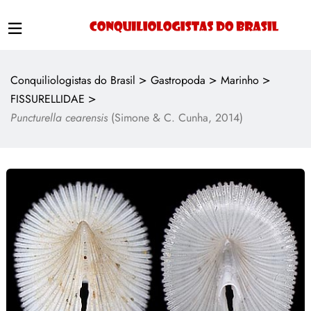
>
>
>
Conquiliologistas do Brasil
Gastropoda
Marinho
>
FISSURELLIDAE
Puncturella cearensis
(Simone & C. Cunha, 2014)