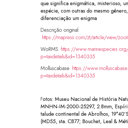
que significa enigmática, misterioso, u
espécie, com outras do mesmo gênero,
diferenciação um enigma
Descrição original:
https://mapress.com/zt/article/view/zoo
WoRMS:
https://www.marinespecies.org
p=taxdetails&id=1340335
Molluscabase:
https://www.molluscabase
p=taxdetails&id=1340335
F
otos: Museu Nacional de História Nat
MNHN-IM-2000-25297, 2.8mm, Espírito
talude continental de Abrolhos, 19°4
(MD55, sta. CB77; Bouchet, Leal & Méti