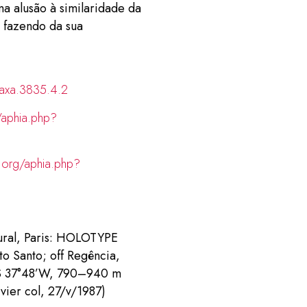
ma alusão à similaridade da
 fazendo da sua
taxa.3835.4.2
/aphia.php?
.org/aphia.php?
ural, Paris: HOLOTYPE
 Santo; off Regência,
0’S 37°48’W, 790–940 m
vier col, 27/v/1987)