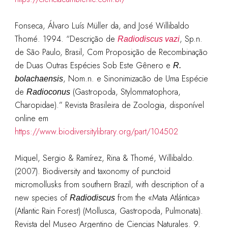
Fonseca, Álvaro Luís Müller da, and José Willibaldo
Thomé. 1994. “Descrição de
, Sp.n.
Radiodiscus vazi
de São Paulo, Brasil, Com Proposição de Recombinação
de Duas Outras Espécies Sob Este Gênero e
R.
, Nom.n. e Sinonimizacão de Uma Espécie
bolachaensis
de
(Gastropoda, Stylommatophora,
Radioconus
Charopidae).” Revista Brasileira de Zoologia, disponível
online em
https://www.biodiversitylibrary.org/part/104502
Miquel, Sergio & Ramírez, Rina & Thomé, Willibaldo.
(2007). Biodiversity and taxonomy of punctoid
micromollusks from southern Brazil, with description of a
new species of
from the «Mata Atlántica»
Radiodiscus
(Atlantic Rain Forest) (Mollusca, Gastropoda, Pulmonata).
Revista del Museo Argentino de Ciencias Naturales. 9.