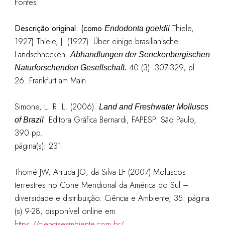
Fontes:
Descrição original: (como
Thiele,
Endodonta goeldii
1927
)
Thiele, J. (1927). Über einige brasilianische
Landschnecken.
Abhandlungen der Senckenbergischen
40 (3): 307-329, pl.
Naturforschenden Gesellschaft.
26. Frankfurt am Main
Simone, L. R. L. (2006).
Land and Freshwater Molluscs
. Editora Gráfica Bernardi, FAPESP. São Paulo,
of Brazil
390 pp.
página(s): 231
Thomé JW, Arruda JO, da Silva LF (2007) Moluscos
terrestres no Cone Meridional da América do Sul –
diversidade e distribuição. Ciência e Ambiente, 35: página
(s) 9-28, disponível online em
https://cienciaeambiente.com.br/