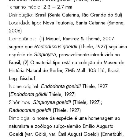
Tamanho médio:
2.3 – 2.7 mm
Distribuição:
Brasil (Santa Catarina, Rio Grande do Sul)
Localidade tipo:
Nova Teutonia, Santa Catarina (Simone,
2006)
Comentários:
(1) Miquel, Ramirez & Thomé, 2007
sugere que
(Thiele, 1927) seja uma
Radiodiscus goeldii
espécie de
, provavelmente introduzida no
Sinployea
Brasil; (2) O material tipo está na coleção do Museu de
História Natural de Berlim, ZMB Moll. 103.116, Brasil.
Leg. Bischof
Nome original:
Thiele, 1927
Endodonta goeldii
[
Thiele, 1927]
Endodonta göldii
Sinônimos:
(Thiele, 1927);
Sinployea goeldii
(Thiele, 1927)
Radioconus goeldii
Etimologia:
o nome da espécie é uma homenagem ao
naturalista e zoólogo suíço-alemão Emílio Augusto
Goeldi (var. Göldi, var. Émil August Goeldi) (Ennetbühl,