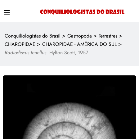
>
>
>
Conquiliologistas do Brasil
Gastropoda
Terrestres
>
>
CHAROPIDAE
CHAROPIDAE - AMÉRICA DO SUL
Radiodiscus tenellus
Hylton Scott, 1957