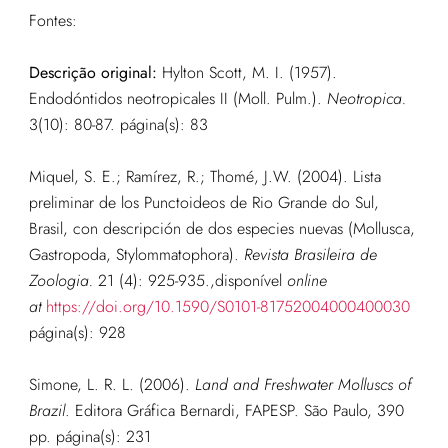
Fontes:
Descrição original:
Hylton Scott, M. I. (1957).
Endodóntidos neotropicales II (Moll. Pulm.).
Neotropica.
3(10): 80-87.
página(s): 83
Miquel, S. E.; Ramírez, R.; Thomé, J.W. (2004). Lista
preliminar de los Punctoideos de Rio Grande do Sul,
Brasil, con descripción de dos especies nuevas (Mollusca,
Gastropoda, Stylommatophora).
Revista Brasileira de
Zoologia.
21 (4): 925-935.
,disponível
online
at
https://doi.org/10.1590/S0101-81752004000400030
página(s): 928
Simone, L. R. L. (2006).
Land and Freshwater Molluscs of
Brazil
. Editora Gráfica Bernardi, FAPESP. São Paulo, 390
pp.
página
(s): 231