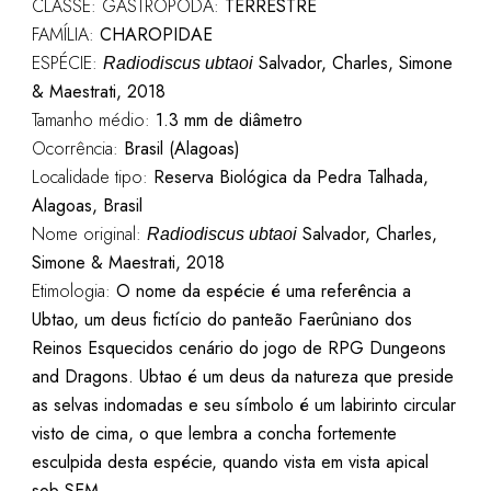
CLASSE: GASTROPODA:
TERRESTRE
FAMÍLIA:
CHAROPIDAE
ESPÉCIE:
Salvador, Charles, Simone
Radiodiscus ubtaoi
& Maestrati, 2018
Tamanho médio:
1.3 mm de diâmetro
Ocorrência:
Brasil (Alagoas)
Localidade tipo:
Reserva Biológica da Pedra Talhada,
Alagoas, Brasil
Nome original:
Salvador, Charles,
Radiodiscus ubtaoi
Simone & Maestrati, 2018
Etimologia:
O nome da espécie é uma referência a
Ubtao, um deus fictício do panteão Faerûniano dos
Reinos Esquecidos cenário do jogo de RPG Dungeons
and Dragons. Ubtao é um deus da natureza que preside
as selvas indomadas e seu símbolo é um labirinto circular
visto de cima, o que lembra a concha fortemente
esculpida desta espécie, quando vista em vista apical
sob SEM