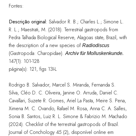
Fontes:
Descrição original:
Salvador R. B.; Charles L.; Simone L.
R. L.; Maestrati, M. (2018). Terrestrial gastropods from
Pedra Talhada Biological Reserve, Alagoas state, Brazil, with
the description of a new species of
Radiodiscus
(Gastropoda: Charopidae).
Archiv für Molluskenkunde.
147(1): 101-128
página(s): 121, figs 13I-L
Rodrigo B. Salvador, Marcel S. Miranda, Fernanda S.
Silva, Cléo D. C. Oliveira, Janine O. Arruda, Daniel C.
Cavallari, Suzete R. Gomes, Ariel La Pasta, Meire S. Pena,
Ximena M. C. Ovando, Rafael M. Rosa, Anna C. A. Salles,
Sonia B. Santos, Luiz R. L. Simone & Fabrizio M. Machado
(2024). Checklist of the terrestrial gastropods of Brazil.
Journal of Conchology 45 (2), disponível online em