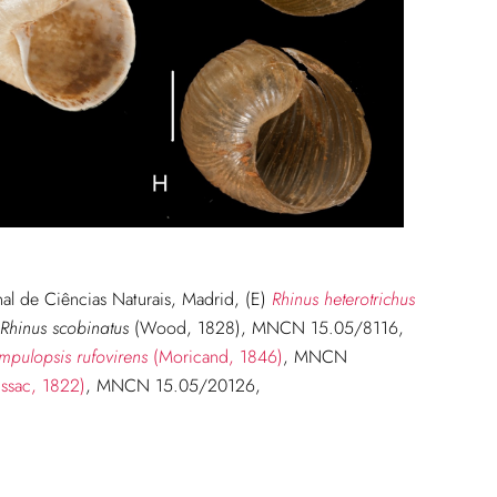
al de Ciências Naturais, Madrid, (E)
Rhinus heterotrichus
Rhinus scobinatus
(Wood, 1828), MNCN 15.05/8116,
mpulopsis rufovirens
(Moricand, 1846)
, MNCN
ssac, 1822)
, MNCN 15.05/20126,