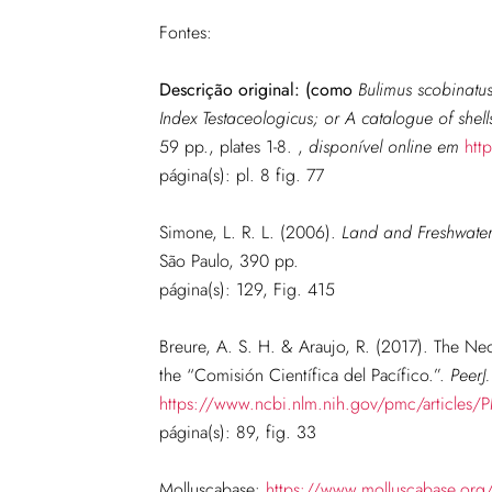
Fontes:
Descrição original:
(como
Bulimus scobinatu
Index Testaceologicus; or A catalogue of shells
59 pp., plates 1-8.
,
disponível online em
htt
página(s): pl. 8 fig. 77
Simone, L. R. L. (2006).
Land and Freshwater 
São Paulo, 390 pp.
página(s): 129, Fig. 415
Breure, A. S. H. & Araujo, R. (2017). The Neo
the “Comisión Científica del Pacífico.”.
PeerJ.
https://www.ncbi.nlm.nih.gov/pmc/article
página(s): 89, fig. 33
Molluscabase:
https://www.molluscabase.org