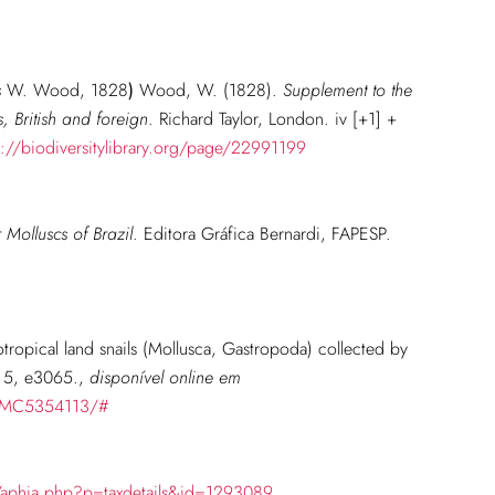
s
W. Wood, 1828
)
Wood, W. (1828).
Supplement to the
, British and foreign
. Richard Taylor, London. iv [+1] +
p://biodiversitylibrary.org/page/22991199
Molluscs of Brazil
. Editora Gráfica Bernardi, FAPESP.
tropical land snails (Mollusca, Gastropoda) collected by
5, e3065.
,
disponível online em
s/PMC5354113/#
/aphia.php?p=taxdetails&id=1293089