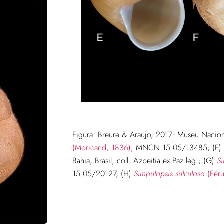
Figura: Breure & Araujo, 2017: Museu Nacion
(Moricand, 1836)
, MNCN 15.05/13485; (F)
Bahia, Brasil, coll. Azpeitia ex Paz leg.; (G)
Si
15.05/20127, (H)
Simpulopsis sulculosa
(Féru