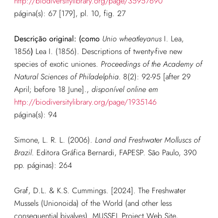
http://biodiversitylibrary.org/page/35957690
página(s): 67 [179], pl. 10, fig. 27
Descrição original:
(como
Unio wheatleyanus
I. Lea,
1856
)
Lea I. (1856). Descriptions of twenty-five new
species of exotic uniones.
Proceedings of the Academy of
Natural Sciences of Philadelphia.
8(2): 92-95 [after 29
April; before 18 June].
,
disponível online em
http://biodiversitylibrary.org/page/1935146
página(s): 94
Simone, L. R. L. (2006).
Land and Freshwater Molluscs of
Brazil
. Editora Gráfica Bernardi, FAPESP. São Paulo, 390
pp. página
s): 264
Graf, D.L. & K.S. Cummings. [2024]. The Freshwater
Mussels (Unionoida) of the World (and other less
consequential bivalves). MUSSEL Project Web Site,