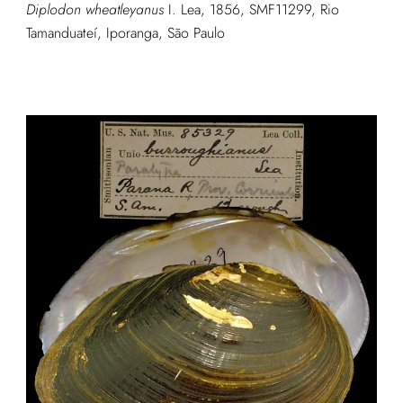
Diplodon wheatleyanus
I. Lea, 1856, SMF11299, Rio
Tamanduateí, Iporanga, São Paulo