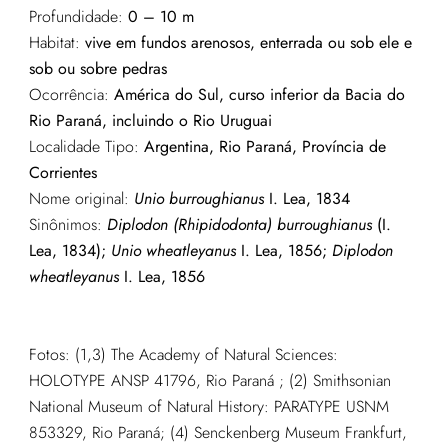
Profundidade:
0 – 10 m
Habitat:
v
ive em fundos arenosos, enterrada ou sob ele e
sob ou sobre pedras
Ocorrência:
América do Sul, curso inferior da Bacia do
Rio Paraná, incluindo o Rio Uruguai
Localidade Tipo:
Argentina, Rio Paraná, Província de
Corrientes
Nome original:
Unio burroughianus
I. Lea, 1834
Sinônimos:
Diplodon (Rhipidodonta) burroughianus
(I.
Lea, 1834);
Unio wheatleyanus
I. Lea, 1856;
Diplodon
wheatleyanus
I. Lea, 1856
Fotos: (1,3) The Academy of Natural Sciences:
HOLOTYPE ANSP 41796, Rio Paraná ; (2) Smithsonian
National Museum of Natural History: PARATYPE USNM
853329, Rio Paraná; (4) Senckenberg Museum Frankfurt,