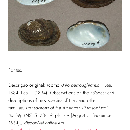
Fontes:
Descrição original:
(como
Unio burroughianus
I. Lea,
1834
)
Lea, I. (1834). Observations on the naïades; and
descriptions of new species of that, and other
families.
Transactions of the American Philosophical
Society.
(NS) 5: 23-119, pls 1-19 [August or September
1834].
,
disponível online em