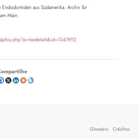
e Endodontiden aus Südamerika.
Archiv für
 am Main.
/aphia.php?p=taxdetails&id=1347892
ompartilhe
Glossário
Créditos