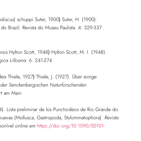
discus) schuppi Suter, 1900
)
Suter, H. (1900).
do Brazil. Revista do Museu Paulista. 4: 329-337
nsis
Hylton Scott, 1948
)
Hylton Scott, M. I. (1948).
ica Lilloana.
6: 241-274
dea
Thiele, 1927
)
Thiele, J. (1927). Über einige
der Senckenbergischen Naturforschenden
rt am Main
4). Lista preliminar de los Punctoideos de Rio Grande do
s nuevas (Mollusca, Gastropoda, Stylommatophora).
Revista
ponível
online em
https://doi.org/10.1590/S0101-