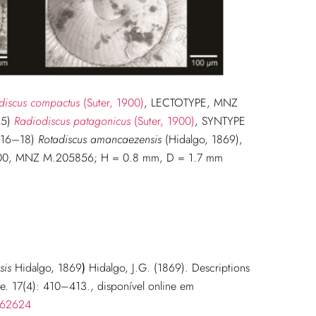
discus compactus
(Suter, 1900)
, LECTOTYPE, MNZ
15)
Radiodiscus patagonicus
(Suter, 1900)
, SYNTYPE
(16–18)
Rotadiscus amancaezensis
(Hidalgo, 1869),
900, MNZ M.205856; H = 0.8 mm, D = 1.7 mm
sis
Hidalgo, 1869
)
Hidalgo, J.G. (1869). Descriptions
ie. 17(4): 410–413., disponível online em
5662624