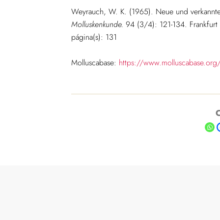
Weyrauch, W. K. (1965). Neue und verkannt
Molluskenkunde.
94 (3/4): 121-134. Frankfurt
página(s): 131
Molluscabase:
https://www.molluscabase.org
C