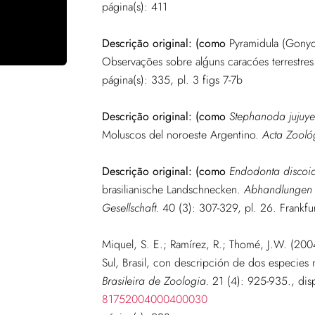
página(s): 411
Descrição original:
(como
Pyramidula (Gonyo
Observações sobre alģuns caracóes terrestres 
página(s): 335, pl. 3 figs 7-7b
Descrição original:
(como
Stephanoda jujuye
Moluscos del noroeste Argentino.
Acta Zoológ
Descrição original:
(como
Endodonta discoi
brasilianische Landschnecken.
Abhandlungen 
Gesellschaft.
40 (3): 307-329, pl. 26. Frankfu
Miquel, S. E.; Ramírez, R.; Thomé, J.W. (200
Sul, Brasil, con descripción de dos especie
Brasileira de Zoologia.
21 (4): 925-935.
, dis
81752004000400030