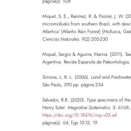
página(s): 928
Miquel, S. E., Ramírez, R. & Thomé, J. W. (2
micromollusks from southern Brazil, with des
Atlantica’ (Atlantic Rain Forest) (Mollusca, G
Ciencias Naturales.
9(2):205-230
Miquel, Sergio & Aguirre, Marina. (2011). Tax
Argentina. Revista Espanola de Paleontologia
Simone, L. R. L. (2006).
Land and Freshwater 
São Paulo, 390 pp. página 234
Salvador, R.B. (2020). Type specimens of the
Henry Suter.
Integrative Systematics.
3: 61-68.
https://doi.org/10.18476/insy.v03.a4
página(s): 64, figs 10-12, 19