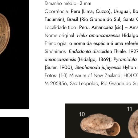
Tamanho médio:
2 mm
Ocorrência:
Peru (Lima, Cuzco), Uruguai, Bol
Tucumán), Brasil (Rio Grande do Sul, Santa C
Localidade tipo:
Peru, Amancaez [sic] = Am
Nome original:
Helix amancaezensis
Hidalgo
Etimologia:
o nome da espécie é uma referên
Sinônimos:
Endodonta discoidea
Thiele, 192
amancaezensis
(Hidalgo, 1869);
Pyramidula 
(Suter, 1900);
Stephanoda jujuyensis
Hylton 
Fotos: (1-3) Museum of New Zealand:
HOLOT
M.205856, São Leopoldo, Rio Grande do Sul