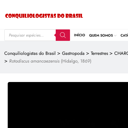
INÍCIO
QUEM SOMOS
CAT
>
>
>
Conquiliologistas do Brasil
Gastropoda
Terrestres
CHAR
>
Rotadiscus amancaezensis
(Hidalgo, 1869)