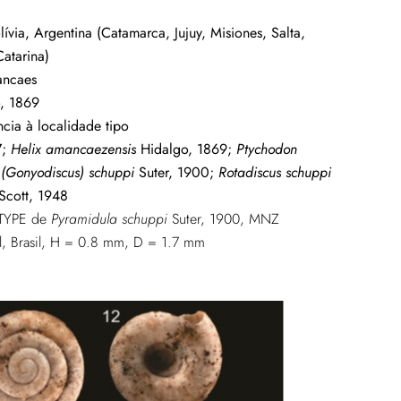
ívia, Argentina (Catamarca, Jujuy, Misiones, Salta,
atarina)
ancaes
, 1869
cia à localidade tipo
7;
Helix amancaezensis
Hidalgo, 1869;
Ptychodon
(Gonyodiscus) schuppi
Suter, 1900;
Rotadiscus schuppi
Scott, 1948
YPE de
Pyramidula schuppi
Suter, 1900, MNZ
, Brasil, H = 0.8 mm, D = 1.7 mm