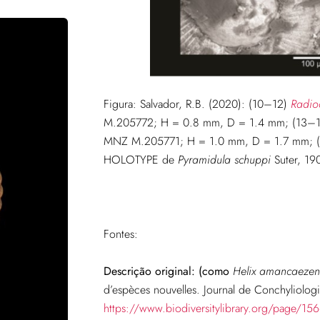
Figura:
Salvador, R.B. (2020):
(10–12)
Radio
M.205772; H = 0.8 mm, D = 1.4 mm; (13–
MNZ M.205771; H = 1.0 mm, D = 1.7 mm; 
HOLOTYPE de
Pyramidula schuppi
Suter, 1
Fontes:
Descrição original:
(como
Helix amancaezen
d’espèces nouvelles. Journal de Conchyliolog
https://www.biodiversitylibrary.org/page/1