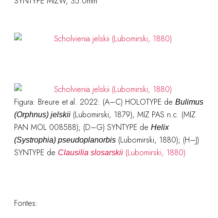
SYNTYPE MIZW, 35.0mm
Figura: Breure et al. 2022: (A–C) HOLOTYPE de
Bulimus
(Lubomirski, 1879), MIZ PAS n.c. (MIZ
(Orphnus) jelskii
PAN MOL 008588); (D–G) SYNTYPE de
Helix
(Lubomirski, 1880); (H–J)
(Systrophia) pseudoplanorbis
SYNTYPE de
(Lubomirski, 1880)
Clausilia slosarskii
Fontes: