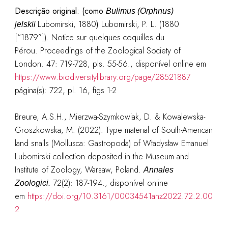
Descrição original:
(como
Bulimus (Orphnus)
Lubomirski, 1880
)
Lubomirski, P. L. (1880
jelskii
[“1879”]). Notice sur quelques coquilles du
Pérou. Proceedings of the Zoological Society of
London. 47: 719-728, pls. 55-56.
, disponível online em
https://www.biodiversitylibrary.org/page/28521887
página(s): 722, pl. 16, figs 1-2
Breure, A.S.H., Mierzwa-Szymkowiak, D. & Kowalewska-
Groszkowska, M. (2022). Type material of South-American
land snails (Mollusca: Gastropoda) of Władysław Emanuel
Lubomirski collection deposited in the Museum and
Institute of Zoology, Warsaw, Poland.
Annales
72(2): 187-194.
, disponível online
Zoologici.
em
https://doi.org/10.3161/00034541anz2022.72.2.00
2