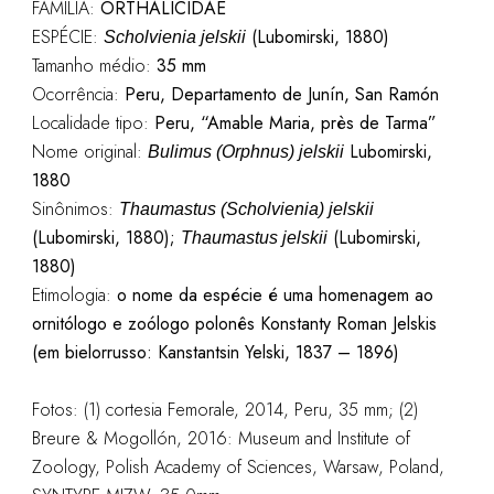
FAMÍLIA:
ORTHALICIDAE
ESPÉCIE:
(Lubomirski, 1880)
Scholvienia jelskii
Tamanho médio:
35
mm
Ocorrência:
Peru, Departamento de Junín, San Ramón
Localidade tipo:
Peru, “Amable Maria, près de Tarma”
Nome original:
Lubomirski,
Bulimus (Orphnus) jelskii
1880
Sinônimos:
Thaumastus (Scholvienia) jelskii
(Lubomirski, 1880);
(Lubomirski,
Thaumastus jelskii
1880)
Etimologia:
o nome da espécie é uma homenagem ao
ornitólogo e zoólogo polonês Konstanty Roman Jelskis
(em bielorrusso: Kanstantsin Yelski, 1837 – 1896)
Fotos: (1) cortesia Femorale, 2014, Peru, 35 mm; (2)
Breure & Mogollón, 2016: Museum and Institute of
Zoology, Polish Academy of Sciences, Warsaw, Poland,