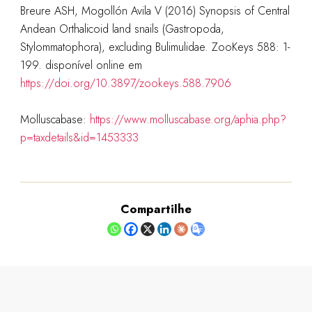
Breure ASH, Mogollón Avila V (2016) Synopsis of Central
Andean Orthalicoid land snails (Gastropoda,
Stylommatophora), excluding Bulimulidae. ZooKeys 588: 1-
199. disponível online em
https://doi.org/10.3897/zookeys.588.7906
Molluscabase:
https://www.molluscabase.org/aphia.php?
p=taxdetails&id=1453333
Compartilhe