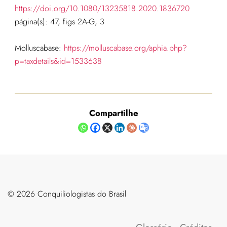
https://doi.org/10.1080/13235818.2020.1836720
página(s): 47, figs 2A-G, 3
Molluscabase:
https://molluscabase.org/aphia.php?
p=taxdetails&id=1533638
Compartilhe
©️ 2026 Conquiliologistas do Brasil