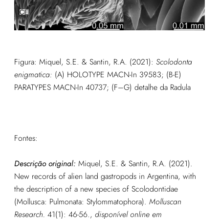
Figura: Miquel, S.E. & Santin, R.A. (2021):
Scolodonta
enigmatica:
(A) HOLOTYPE MACN-In 39583; (B-E)
PARATYPES MACN-In 40737; (F–G) detalhe da Radula
Fontes:
Descrição original:
Miquel, S.E. & Santin, R.A. (2021).
New records of alien land gastropods in Argentina, with
the description of a new species of Scolodontidae
(Mollusca: Pulmonata: Stylommatophora).
Molluscan
Research.
41(1): 46-56.
,
disponível online em