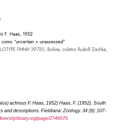
a
F. Haas, 1952
us
 como “uncertain > unassessed”
HOLOTYPE FMNH 39720, Bolívia, coletor Rudolf Zischka,
alus) achrous F. Haas, 1952
)
Haas, F. (1952). South
ks and descriptions.
Fieldiana: Zoology.
34 (9): 107-
diversitylibrary.org/page/2746970