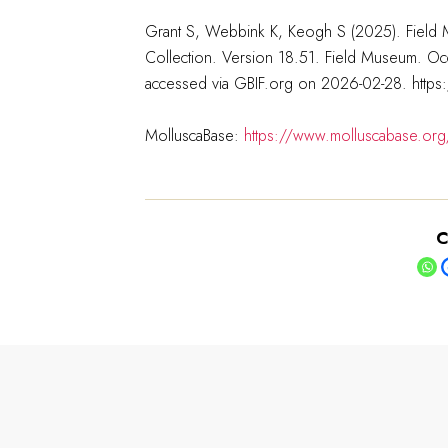
Grant S, Webbink K, Keogh S (2025). Field M
Collection. Version 18.51. Field Museum. O
accessed via GBIF.org on 2026-02-28. http
MolluscaBase:
https://www.molluscabase.or
C