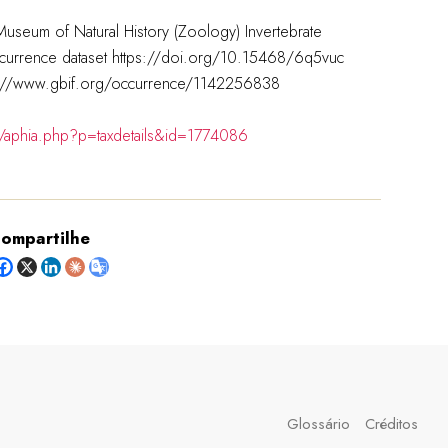
useum of Natural History (Zoology) Invertebrate
ccurrence dataset https://doi.org/10.15468/6q5vuc
s://www.gbif.org/occurrence/1142256838
g/aphia.php?p=taxdetails&id=1774086
ompartilhe
Glossário
Créditos