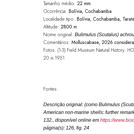
Tamanho médio:
22 mm
Ocorrência:
Bolívia, Cochabamba
Localidade tipo:
Bolívia, Cochabamba, Tarat
Altitude:
2800 m
Nome original:
Bulimulus (Scutalus) achro
Comentários:
Molluscabase, 2026 considera
Fotos: (1-3) Field Museum Natural History: 
20.iii.1951
Fontes:
Descrição original: (como
Bulimulus (Scut
American non-marine shells: further remar
132., disponível online em
https://www.bio
página(s): 126, fig. 24