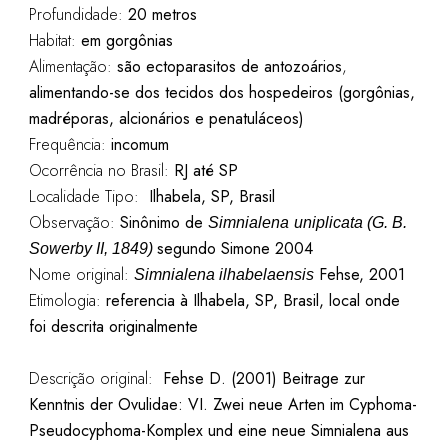
Profundidade:
20 metros
Habitat:
em gorgônias
Alimentação:
são
ectoparasitos
de
antozoários
,
alimentando
-se dos
tecidos
dos
hospedeiros
(
gorgônias
,
madréporas
,
alcionários
e
penatuláceos
)
Frequência:
incomum
Ocorrência no Brasil:
RJ até SP
Localidade Tipo:
Ilhabela, SP, Brasil
Observação:
Sinônimo de
Simnialena
uniplicata (G. B.
segundo Simone 2004
Sowerby II, 1849)
Nome original:
Fehse, 2001
Simnialena ilhabelaensis
Etimologia:
referencia à Ilhabela, SP, Brasil, local onde
foi descrita originalmente
Descrição original:
Fehse D. (2001) Beitrage zur
Kenntnis der Ovulidae: VI. Zwei neue Arten im Cyphoma-
Pseudocyphoma-Komplex und eine neue Simnialena aus