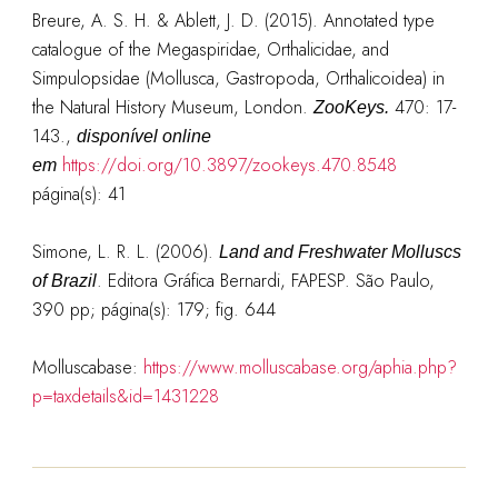
Breure, A. S. H. & Ablett, J. D. (2015). Annotated type
catalogue of the Megaspiridae, Orthalicidae, and
Simpulopsidae (Mollusca, Gastropoda, Orthalicoidea) in
the Natural History Museum, London.
470: 17-
ZooKeys.
143.
,
disponível online
https://doi.org/10.3897/zookeys.470.8548
em
página(s): 41
Simone, L. R. L. (2006).
Land and Freshwater Molluscs
. Editora Gráfica Bernardi, FAPESP. São Paulo,
of Brazil
390 pp;
página
(s): 179; fig. 644
Molluscabase:
https://www.molluscabase.org/aphia.php?
p=taxdetails&id=1431228