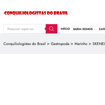
INÍCIO
QUEM SOMOS
CAT
>
>
>
Conquiliologistas do Brasil
Gastropoda
Marinho
SKENE