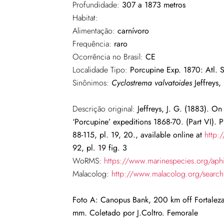
Profundidade:
307 a 1873 metros
Habitat:
Alimentação:
carnívoro
Frequência:
raro
Ocorrência no Brasil:
CE
Localidade Tipo:
Porcupine Exp. 1870: Atl. S
Sinônimos:
Cyclostrema valvatoides
Jeffreys
Descrição original:
Jeffreys, J. G. (1883). O
‘Porcupine’ expeditions 1868-70. (Part VI).
88-115, pl. 19, 20., available online at
http:
92, pl. 19 fig. 3
WoRMS:
https://www.marinespecies.org/aph
Malacolog:
http://www.malacolog.org/sear
Foto A:
Canopus Bank, 200 km off Fortaleza
mm.
Coletado por J.Coltro
. Femorale