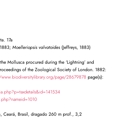
ta. 17a
, 1883;
Moelleriopsis valvatoides
(Jeffreys, 1883)
n the Mollusca procured during the ‘Lightning’ and
 Proceedings of the Zoological Society of London. 1882:
//www.biodiversitylibrary.org/page/28679878
page(s):
ia.php?p=taxdetails&id=141534
ch.php?nameid=1010
, Ceará, Brasil, dragado 260 m prof., 3,2