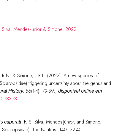
or, R.N. & Simone, L.R.L. (2022). A new species of
olaropsidae) triggering uncertainty about the genus and
56(1-4): 79-89.
,
ral History.
disponível online em
.2033333
F. S. Silva, Mendes-Júnior, and Simone,
is caperata
 Solaropsidae). The Nautilus. 140. 32-40.