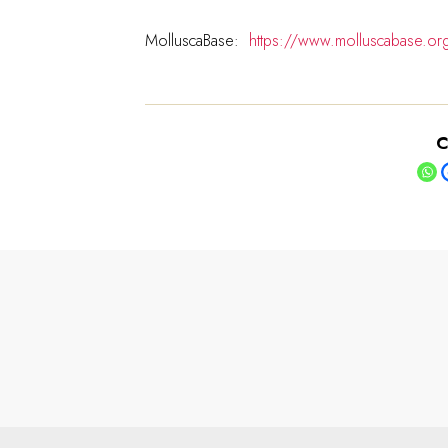
MolluscaBase:
https://www.molluscabase.or
C