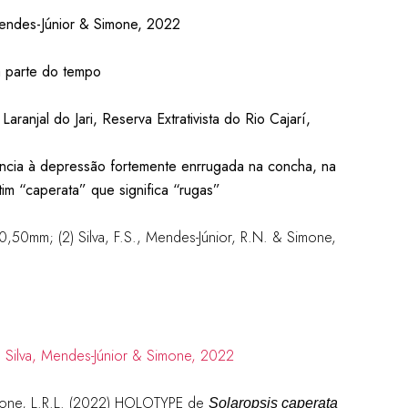
Mendes-Júnior & Simone, 2022
a parte do tempo
aranjal do Jari, Reserva Extrativista do Rio Cajarí,
ncia à depressão fortemente enrrugada na concha, na
im “caperata” que significa “rugas”
 40,50mm; (2)
Silva, F.S., Mendes-Júnior, R.N. & Simone,
mone, L.R.L. (2022)
HOLOTYPE de
Solaropsis caperata