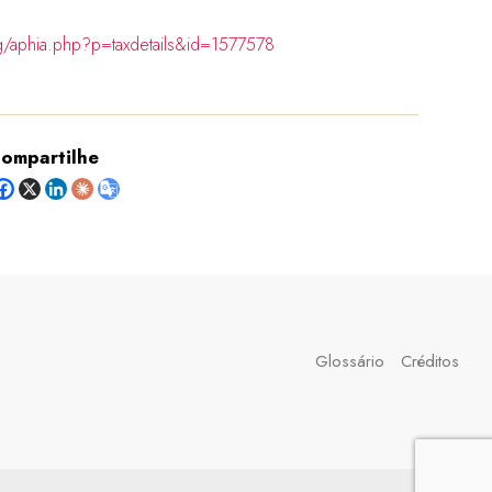
g/aphia.php?p=taxdetails&id=1577578
ompartilhe
Glossário
Créditos