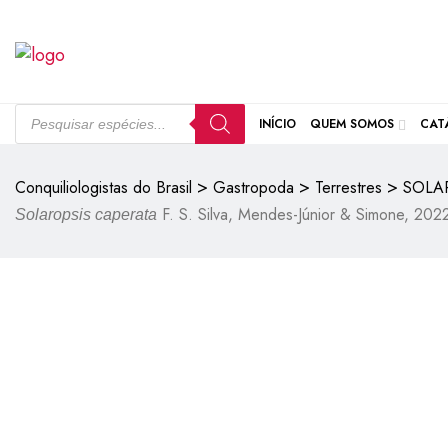
INÍCIO
QUEM SOMOS
CAT
>
>
>
Conquiliologistas do Brasil
Gastropoda
Terrestres
SOLA
F. S. Silva, Mendes-Júnior & Simone, 202
Solaropsis caperata