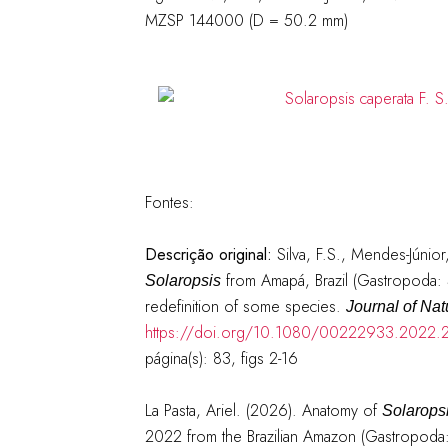
MZSP 144000 (D = 50.2 mm)
Fontes:
Descrição original:
Silva, F.S., Mendes-Júni
from Amapá, Brazil (Gastropoda: S
Solaropsis
redefinition of some species.
Journal of Natu
https://doi.org/10.1080/00222933.2022
página(s): 83, figs 2-16
La Pasta, Ariel. (2026). Anatomy of
Solarops
2022 from the Brazilian Amazon (Gastropoda: