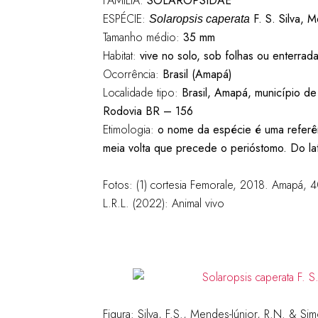
FAMÍLIA:
SOLAROPSIDAE
ESPÉCIE:
F. S. Silva, 
Solaropsis caperata
Tamanho médio:
35 mm
Habitat:
vive no solo, sob folhas ou enterrad
Ocorrência:
Brasil (Amapá)
Localidade tipo:
Brasil, Amapá, município de L
Rodovia BR – 156
Etimologia:
o nome da espécie é uma referê
meia volta que precede o perióstomo. Do lat
Fotos: (1) cortesia Femorale, 2018. Amapá,
L.R.L. (2022):
Animal vivo
Figura:
Silva, F.S., Mendes-Júnior, R.N. & Si