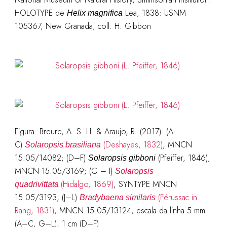
HOLOTYPE de
Lea, 1838: USNM
Helix magnifica
105367, New Granada, coll. H. Gibbon
Figura: Breure, A. S. H. & Araujo, R. (2017): (A–
C)
(Deshayes, 1832)
, MNCN
Solaropsis brasiliana
15.05/14082; (D–F)
(Pfeiffer, 1846),
Solaropsis gibboni
MNCN 15.05/3169; (G – I)
Solaropsis
(Hidalgo, 1869)
, SYNTYPE MNCN
quadrivittata
15.05/3193; (J–L)
(Férussac in
Bradybaena similaris
Rang, 1831)
, MNCN 15.05/13124; escala da linha 5 mm
(A–C, G–L), 1 cm (D–F)