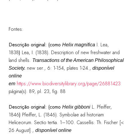
Fontes:
Descrição original: (como
I. Lea,
Helix magnifica
1838
)
Lea, I. (1838). Description of new freshwater and
land shells.
Transactions of the American Philosophical
new ser., 6: 1-154, plates 1-24.
,
Society.
disponível
online
https://www.biodiversitylibrary.org/page/26881423
em
página(s): 89, pl. 23, fig. 88
Descrição original: (como
L. Pfeiffer,
Helix gibboni
1846
)
Pfeiffer, L. (1846). Symbolae ad historiam
Heliceorum. Sectio tertia. 1–100. Cassellis: Th. Fischer [<
26 August].
,
disponível online