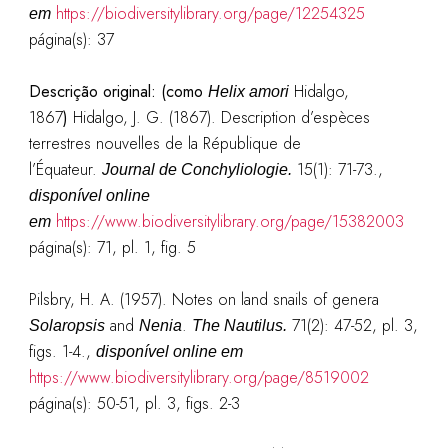
https://biodiversitylibrary.org/page/12254325
em
página(s): 37
Descrição original: (como
Hidalgo,
Helix amori
1867
)
Hidalgo, J. G. (1867). Description d’espèces
terrestres nouvelles de la République de
l’Équateur.
15(1): 71-73.
,
Journal de Conchyliologie.
disponível online
https://www.biodiversitylibrary.org/page/15382003
em
página(s): 71, pl. 1, fig. 5
Pilsbry, H. A. (1957). Notes on land snails of genera
and
.
71(2): 47-52, pl. 3,
Solaropsis
Nenia
The Nautilus.
figs. 1-4.
,
disponível online em
https://www.biodiversitylibrary.org/page/8519002
página(s): 50-51, pl. 3, figs. 2-3