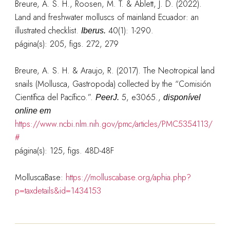
Breure, A. S. H., Roosen, M. T. & Ablett, J. D. (2022).
Land and freshwater molluscs of mainland Ecuador: an
illustrated checklist.
40(1): 1-290.
Iberus.
página(s): 205, figs. 272, 279
Breure, A. S. H. & Araujo, R. (2017). The Neotropical land
snails (Mollusca, Gastropoda) collected by the “Comisión
Científica del Pacífico.”.
5, e3065.
,
PeerJ.
disponível
online em
https://www.ncbi.nlm.nih.gov/pmc/articles/PMC5354113/
#
página(s): 125, figs. 48D-48F
MolluscaBase:
https://molluscabase.org/aphia.php?
p=taxdetails&id=1434153