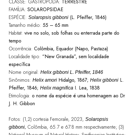
CLASSE: GASTROPODA:
TERRESTRE
FAMÍLIA:
SOLAROPSIDAE
ESPÉCIE:
(L. Pfeiffer, 1846)
Solaropsis gibboni
Tamanho médio:
55 – 65 mm
Habitat:
vive no solo, sob folhas ou enterrada parte do
tempo
Ocorrência:
Colômbia, Equador (Napo, Pastaza)
Localidade tipo:
“New Granada”, sem localidade
específica
Nome original:
Helix gibboni L. Pfeiffer, 1846
Sinônimos:
Hidalgo, 1867;
L.
Helix am
o
ri
Helix gibboni
Pfeiffer, 1846;
I. Lea, 1838
Helix magnifica
Etimologia:
o nome da espécie é uma homenagem ao Dr
J. H. Gibbon
Fotos: (1,2) cortesia Femorale, 2023,
Solaropsis
Colômbia, 65.7 e 67.8 mm respectivamente; (3)
gibboni,
National Museum of Natural History, Smithsonian Institution: