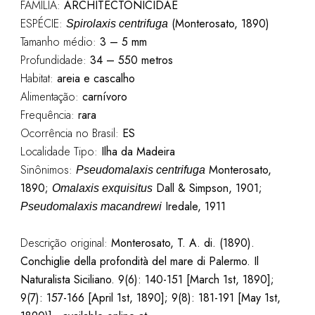
FAMÍLIA:
ARCHITECTONICIDAE
ESPÉCIE:
(Monterosato, 1890)
Spirolaxis centrifuga
Tamanho médio:
3 – 5 mm
Profundidade:
34 – 550 metros
Habitat:
areia e cascalho
Alimentação:
carnívoro
Frequência:
rara
Ocorrência no Brasil:
ES
Localidade Tipo:
Ilha da Madeira
Sinônimos:
Monterosato,
Pseudomalaxis centrifuga
1890;
Dall & Simpson, 1901;
Omalaxis exquisitus
Iredale, 1911
Pseudomalaxis macandrewi
Descrição original:
Monterosato, T. A. di. (1890).
Conchiglie della profondità del mare di Palermo. Il
Naturalista Siciliano. 9(6): 140-151 [March 1st, 1890];
9(7): 157-166 [April 1st, 1890]; 9(8): 181-191 [May 1st,