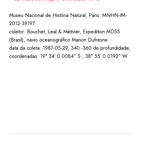
Mu
seu Nacional de História Natural, Paris: MNHN-IM-
2012-39197
coletor: Bouchet, Leal & Métivier, Expedition MD55
(Brasil), navio oceanográfico Marion Dufresne
data da coleta: 1987-05-29, 340 -360 de profundidade,
coordenadas: 19° 34′ 0.0084” S ; 38° 55′ 0.0192” W