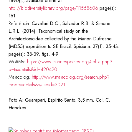
1890)]., available online at
http://biodiversitylibrary.org/page/11568606
page(s):
161
Referência:
Cavallari D.C., Salvador R.B. & Simone
L.R.L. (2014). Taxonomical study on the
Architectonicidae collected by the Marion Dufresne
(MD55) expedition to SE Brazil. Spixiana. 37(1): 35-43.
page(s): 38-39, figs. 4-9
WoRMs:
https://www.marinespecies.org/aphia.php?
p=taxdetails&id=420420
Malacolog:
http://www.malacolog.org/search.php?
mode=details&waspid=3021
Foto A: Guarapari, Espírito Santo. 3,5 mm. Col. C.
Henckes