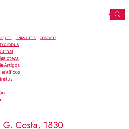
CAÇÕES
LINKS ÚTEIS
CONTATO
Strombus
ournal
des
iblioteca
ia
e Artigos
ientíficos
s e
iratus
ão
o
 G. Costa, 1830