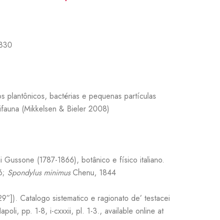
1830
mos
plantônicos
, bactérias e pequenas partículas
ifauna (
Mikkelsen
&
Bieler
2008)
Gussone (1787-1866), botânico e físico italiano.
36;
Spondylus
minimus
Chenu, 1844
”]). Catalogo sistematico e ragionato de’ testacei
oli, pp. 1-8, i-cxxxii, pl. 1-3., available online at