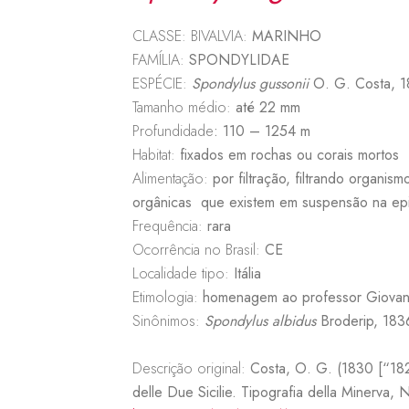
CLASSE: BIVALVIA:
MARINHO
FAMÍLIA:
SPONDYLIDAE
ESPÉCIE:
Spondylus gussonii
O. G. Costa, 
Tamanho médio:
até 22 mm
Profundidade
:
110 – 1254 m
Habitat:
f
ixados em rochas ou corais mortos
Alimentação:
por
filtração
, filtrando organis
orgânicas que existem em suspensão na
ep
Frequência:
rara
Ocorrência no Brasil:
CE
Localidade tipo:
Itália
Etimologia:
homenagem ao professor Giovani 
Sinônimos:
Spondylus
albidus
Broderip, 18
Descrição original:
Costa, O. G. (1830 [“1829
delle Due Sicilie. Tipografia della Minerva, Nap