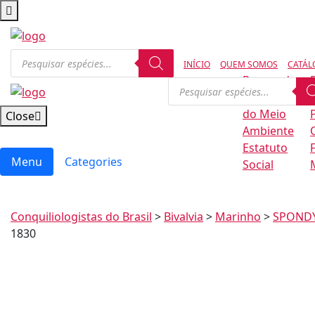
INÍCIO
QUEM SOMOS
CATÁL
Regras de
Conservação
B
do Meio
Close
Ambiente
Estatuto
Menu
Categories
Social
Conquiliologistas do Brasil
>
Bivalvia
>
Marinho
>
SPONDY
1830