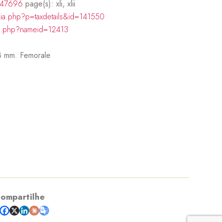
3047696
page(s): xli, xlii
hia.php?p=taxdetails&id=141550
ch.php?nameid=12413
8 mm. Femorale
ompartilhe