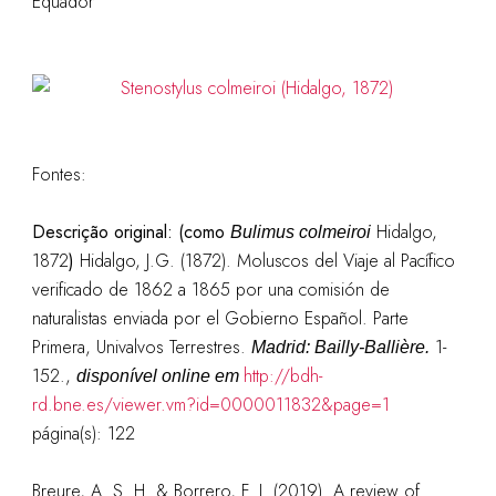
Equador
Fontes:
Descrição original: (como
Hidalgo,
Bulimus colmeiroi
1872
)
Hidalgo, J.G. (1872). Moluscos del Viaje al Pacífico
verificado de 1862 a 1865 por una comisión de
naturalistas enviada por el Gobierno Español. Parte
Primera, Univalvos Terrestres.
1-
Madrid: Bailly-Ballière.
152.,
http://bdh-
disponível online em
rd.bne.es/viewer.vm?id=0000011832&page=1
página(s): 122
Breure, A. S. H. & Borrero, F. J. (2019). A review of