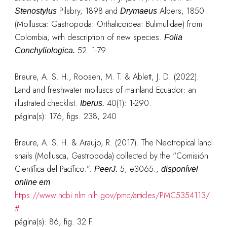
Pilsbry, 1898 and
Albers, 1850
Stenostylus
Drymaeus
(Mollusca: Gastropoda: Orthalicoidea: Bulimulidae) from
Colombia, with description of new species.
Folia
52: 1-79
Conchyliologica.
Breure, A. S. H., Roosen, M. T. & Ablett, J. D. (2022).
Land and freshwater molluscs of mainland Ecuador: an
illustrated checklist.
40(1): 1-290.
Iberus.
página(s): 176, figs. 238, 240
Breure, A. S. H. & Araujo, R. (2017). The Neotropical land
snails (Mollusca, Gastropoda) collected by the “Comisión
Científica del Pacífico.”.
5, e3065.,
PeerJ.
disponível
online em
https://www.ncbi.nlm.nih.gov/pmc/articles/PMC5354113/
#
página(s): 86, fig. 32 F