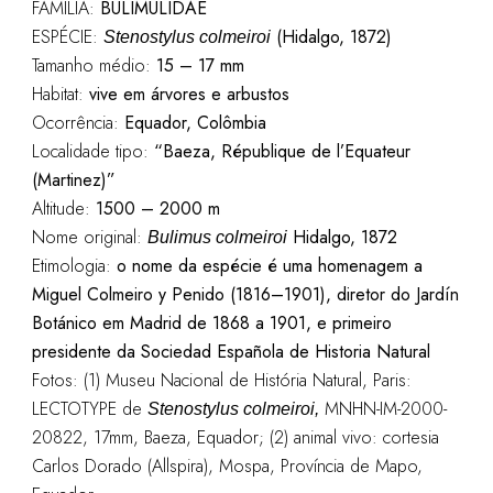
FAMÍLIA:
BULIMULIDAE
ESPÉCIE:
(Hidalgo, 1872)
Stenostylus colmeiroi
Tamanho médio:
15 – 17
mm
Habitat:
vive em árvores e arbustos
Ocorrência:
Equador, Colômbia
Localidade tipo:
“Baeza, République de l’Equateur
(Martinez)”
Altitude:
1500 – 2000 m
Nome original:
Hidalgo, 1872
Bulimus colmeiroi
Etimologia:
o nome da espécie é uma homenagem a
Miguel Colmeiro y Penido (1816–1901), diretor do Jardín
Botánico em Madrid de 1868 a 1901, e primeiro
presidente da Sociedad Española de Historia Natural
Fotos: (1) Museu Nacional de História Natural, Paris:
LECTOTYPE de
MNHN-IM-2000-
Stenostylus colmeiroi,
20822, 17mm, Baeza, Equador; (2) animal vivo: cortesia
Carlos Dorado (Allspira), Mospa, Província de Mapo,