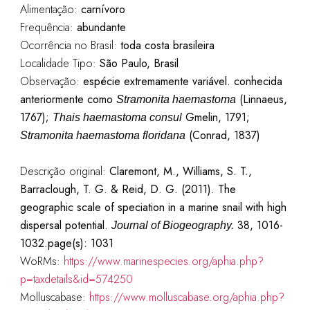
Alimentação:
carnívoro
Frequência:
abundante
Ocorrência no Brasil:
toda costa brasileira
Localidade Tipo:
São Paulo, Brasil
Observação:
espécie extremamente variável. conhecida
anteriormente como
(Linnaeus,
Stramonita haemastoma
1767);
Gmelin, 1791;
T
hais haemastoma consul
(Conrad, 1837)
Stramonita haemastoma floridana
Descrição original:
Claremont, M., Williams, S. T.,
Barraclough, T. G. & Reid, D. G. (2011). The
geographic scale of speciation in a marine snail with high
dispersal potential.
38, 1016-
Journal of Biogeography.
1032.page(s): 1031
WoRMs:
https://www.marinespecies.org/aphia.php?
p=taxdetails&id=574250
Molluscabase:
https://www.molluscabase.org/aphia.php?