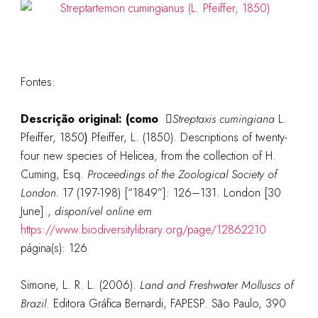
Fontes:
Descrição original: (como
Streptaxis cumingiana
L.
Pfeiffer, 1850
)
Pfeiffer, L. (1850). Descriptions of twenty-
four new species of Helicea, from the collection of H.
Cuming, Esq.
Proceedings of the Zoological Society of
London.
17 (197-198) [“1849”]: 126–131. London [30
June].
,
disponível online em
https://www.biodiversitylibrary.org/page/12862210
página(s): 126
Simone, L. R. L. (2006).
Land and Freshwater Molluscs of
Brazil
. Editora Gráfica Bernardi, FAPESP. São Paulo, 390