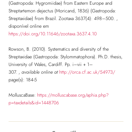
(Gastropoda: Hygromiidae) from Eastern Europe and
Streptartemon dejectus (Moricand, 1836) (Gastropoda:
Streptaxidae) from Brazil. Zootaxa 3637(4): 498–500. ,
disponível online em
https://doi.org/10.11646/zootaxa.3637.4.10
Rowson, B. (2010). Systematics and diversity of the
Streptaxidae (Gastropoda: Stylommatophora). Ph.D. thesis,
University of Wales, Cardiff. Pp. i–vii + 1–
307.
,
available online at
http://orca.cf.ac.uk/54973/
page(s): 184-5
MolluscaBase:
https://molluscabase.org/aphia.php?
p=taxdetails&id=1448706