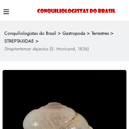
>
>
>
Conquiliologistas do Brasil
Gastropoda
Terrestres
>
STREPTAXIDAE
Streptartemon dejectus
(S. Moricand, 1836)