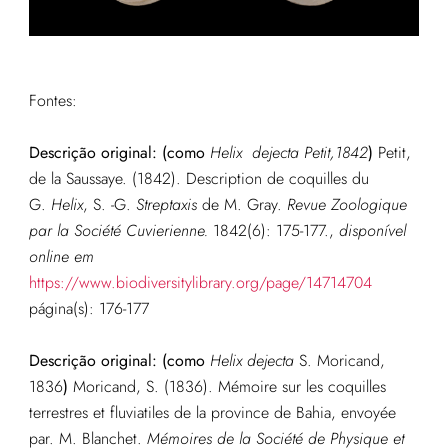
Fontes:
Descrição original: (como
Helix dejecta Petit,1842
)
Petit,
de la Saussaye. (1842). Description de coquilles du
G.
Helix
, S. -G.
Streptaxis
de M. Gray.
Revue Zoologique
par la Société Cuvierienne.
1842(6): 175-177.
,
disponível
online em
https://www.biodiversitylibrary.org/page/14714704
página(s): 176-177
Descrição original: (como
Helix dejecta
S. Moricand,
1836
)
Moricand, S. (1836). Mémoire sur les coquilles
terrestres et fluviatiles de la province de Bahia, envoyée
par. M. Blanchet.
Mémoires de la Société de Physique et