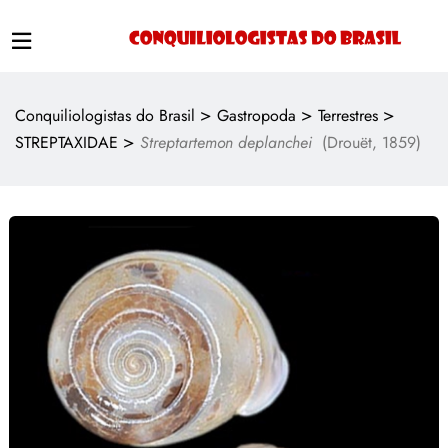
>
>
>
Conquiliologistas do Brasil
Gastropoda
Terrestres
>
STREPTAXIDAE
Streptartemon deplanchei
(Drouët, 1859)