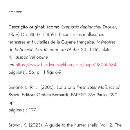
Fontes:
Descrição original:
(como
Streptaxis deplanchei
Drouët,
1859
)
Drouët, H. (1859). Essai sur les mollusques
terrestres et fluviatiles de la Guyane française.
Mémoires
de la Société Académique de l’Aube.
23: 1-116, plates 1-
4.
,
disponível online
em
https://www.biodiversitylibrary.org/page/13059534
página(s): 56, pl. 1 figs 6-9
Simone, L. R. L. (2006).
Land and Freshwater Molluscs of
Brazil
. Editora Gráfica Bernardi, FAPESP. São Paulo, 390
pp.
página(s): 197
Brown, K. (2023). A guide to the hunter shells. Vol. 2. The