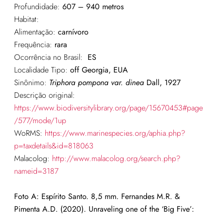
Profundidade:
607 – 940 metros
Habitat:
Alimentação:
carnívoro
Frequência:
rara
Ocorrência no Brasil:
ES
Localidade Tipo:
off Georgia, EUA
Sinônimo:
Triphora pompona var. dinea
Dall, 1927
Descrição original:
https://www.biodiversitylibrary.org/page/15670453#page
/577/mode/1up
WoRMS:
https://www.marinespecies.org/aphia.php?
p=taxdetails&id=818063
Malacolog:
http://www.malacolog.org/search.php?
nameid=3187
Foto A: Espírito Santo. 8,5 mm. Fernandes M.R. &
Pimenta A.D. (2020). Unraveling one of the ‘Big Five’: