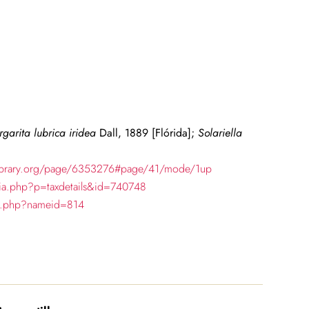
garita lubrica iridea
Dall, 1889 [
Flórida
];
Solariella
ylibrary.org/page/6353276#page/41/mode/1up
hia.php?p=taxdetails&id=740748
ch.php?nameid=814