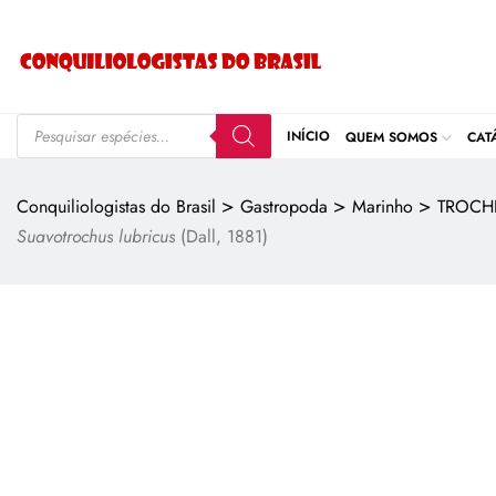
INÍCIO
QUEM SOMOS
CAT
>
>
>
Conquiliologistas do Brasil
Gastropoda
Marinho
TROCHI
Suavotrochus lubricus
(Dall, 1881)