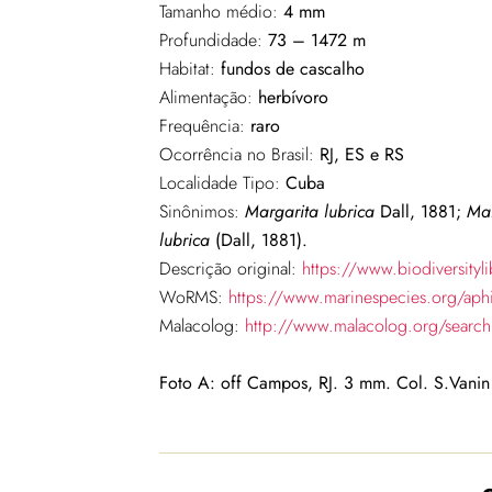
Tamanho médio:
4 mm
Profundidade:
73 – 1472 m
Habitat:
fundos de cascalho
Alimentação:
herbívoro
Frequência:
raro
Ocorrência no Brasil:
RJ, ES e RS
Localidade Tipo:
Cuba
Sinônimos:
Margarita lubrica
Dall, 1881;
Mar
lubrica
(Dall, 1881).
Descrição original:
https://www.biodiversit
WoRMS:
https://www.marinespecies.org/ap
Malacolog:
http://www.malacolog.org/sear
Foto A: off Campos, RJ. 3 mm. Col. S.Vanin