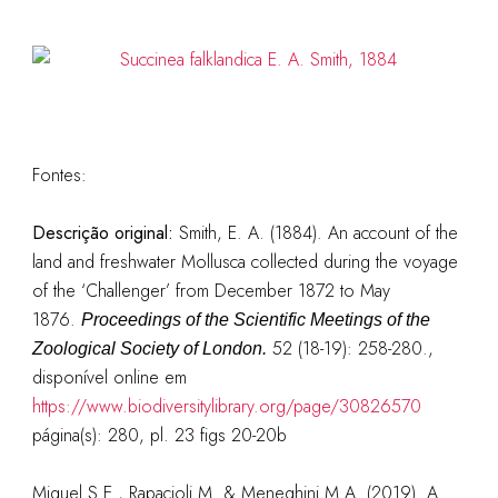
Fontes:
Descrição original:
Smith, E. A. (1884). An account of the
land and freshwater Mollusca collected during the voyage
of the ‘Challenger’ from December 1872 to May
1876.
Proceedings of the Scientific Meetings of the
52 (18-19): 258-280.
,
Zoological Society of London.
disponível online em
https://www.biodiversitylibrary.org/page/30826570
página(s): 280, pl. 23 figs 20-20b
Miquel S.E., Rapacioli M. & Meneghini M.A. (2019). A