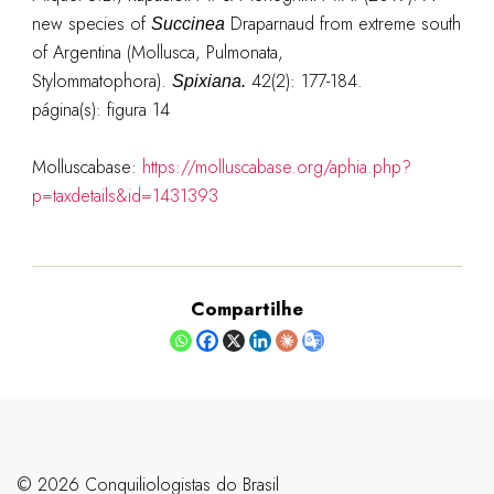
new species of
Draparnaud from extreme south
Succinea
of Argentina (Mollusca, Pulmonata,
Stylommatophora).
42(2): 177-184.
Spixiana.
página(s): figura 14
Molluscabase:
https://molluscabase.org/aphia.php?
p=taxdetails&id=1431393
Compartilhe
©️ 2026 Conquiliologistas do Brasil