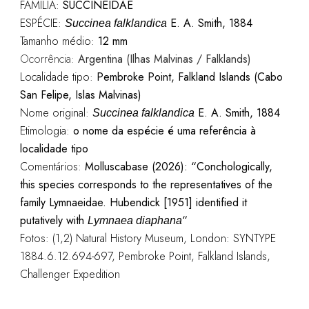
FAMÍLIA:
SUCCINEIDAE
ESPÉCIE:
E. A. Smith, 1884
Succinea falklandica
Tamanho médio:
12 mm
Ocorrência:
Argentina (Ilhas Malvinas / Falklands)
Localidade tipo:
Pembroke Point, Falkland Islands (Cabo
San Felipe, Islas Malvinas)
Nome original:
E. A. Smith, 1884
Succinea falklandica
Etimologia:
o nome da espécie é uma referência à
localidade tipo
Comentários:
Molluscabase (2026): “Conchologically,
this species corresponds to the representatives of the
family Lymnaeidae. Hubendick [1951] identified it
putatively with
“
Lymnaea diaphana
Fotos: (1,2) Natural History Museum, London: SYNTYPE
1884.6.12.694-697, Pembroke Point, Falkland Islands,
Challenger Expedition