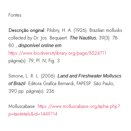
Fontes:
Descrição original:
Pilsbry, H. A. (1926). Brazilian mollusks
collected by Dr. Jos. Bequaert.
39(3): 78-
The Nautilus.
80.,
disponível online em
https://www.biodiversitylibrary.org/page/8524711
página(s): 79, Pl. IV, Fig. 3
Simone, L. R. L. (2006).
Land and Freshwater Molluscs
. Editora Grafíca Bernardi, FAPESP. São Paulo,
of Brazil
390 pp. página
(s): 236
Molluscabase:
https://www.molluscabase.org/aphia.php?
p=taxdetails&id=1449114