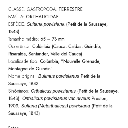
CLASSE: GASTROPODA:
TERRESTRE
FAMÍLIA:
ORTHALICIDAE
ESPÉCIE:
(Petit de la Saussaye,
Sultana powisiana
1843)
Tamanho médio:
65 – 73 mm
Ocorrência:
Colômbia (Cauca, Caldas, Quindío,
Risaralda, Santander, Valle del Cauca)
Localidade tipo:
Colômbia, “Nouvelle Grenade,
Montagne de Quindin”
Nome original:
Petit de la
Bulimus powisianus
Saussaye, 1843
Sinônimos:
(Petit de la Saussaye,
Orthalicus powisianus
1843);
Preston,
Orthalicus powisianus var. niveus
1909;
(Petit de la
Sultana (Metorthalicus) powisiana
Saussaye, 1843)