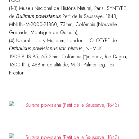
Fotos:
(1-3) Museu Nacional de História Natural, Paris: SYNTYPE
de
Petit de la Saussaye, 1843,
Bulimus
powisianus
MNHN-IM-2000-21880, 73mm, Colômbia (Nouvelle
Grenade, Montagne de Quindin);
(4) Natural History Museum, London: HOLOTYPE de
, NHMUK
Orthalicus powisianus var. niveus
1909.8.18.85, 65.2mm, Colômbia (“Jimenez, Rio Dagua;
1600 ft'”), 488 m de altitude, M.G. Palmer leg., ex
Preston