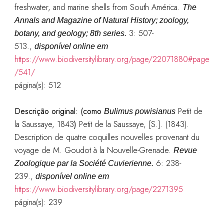
freshwater, and marine shells from South América.
The
Annals and Magazine of Natural History; zoology,
3: 507-
botany, and geology; 8th series.
513.
,
disponível online em
https://www.biodiversitylibrary.org/page/22071880#page
/541/
página(s): 512
Descrição original: (como
Petit de
Bulimus powisianus
la Saussaye, 1843
)
Petit de la Saussaye, [S.]. (1843).
Description de quatre coquilles nouvelles provenant du
voyage de M. Goudot à la Nouvelle-Grenade.
Revue
6: 238-
Zoologique par la Société Cuvierienne.
239.
,
disponível online em
https://www.biodiversitylibrary.org/page/2271395
página(s): 239