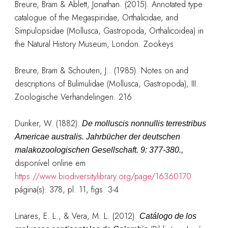
Breure, Bram & Ablett, Jonathan. (2015). Annotated type
catalogue of the Megaspiridae, Orthalicidae, and
Simpulopsidae (Mollusca, Gastropoda, Orthalicoidea) in
the Natural History Museum, London. Zookeys
Breure, Bram & Schouten, J.. (1985). Notes on and
descriptions of Bulimulidae (Mollusca, Gastropoda), III.
Zoologische Verhandelingen. 216
Dunker, W. (1882).
De molluscis nonnullis terrestribus
Americae australis.
Jahrbücher der deutschen
malakozoologischen Gesellschaft.
9: 377-380.
,
disponível online em
https://www.biodiversitylibrary.org/page/16360170
página(s): 378, pl. 11, figs. 3-4
Linares, E. L., & Vera, M. L. (2012).
Catálogo de los