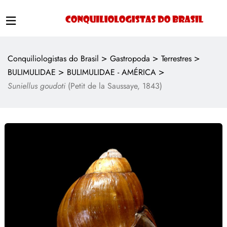
>
>
>
Conquiliologistas do Brasil
Gastropoda
Terrestres
>
>
BULIMULIDAE
BULIMULIDAE - AMÉRICA
Suniellus goudoti
(Petit de la Saussaye, 1843)