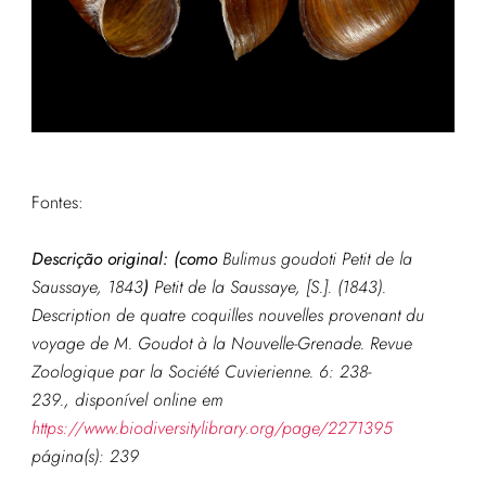
Fontes:
Descrição original: (como
Bulimus goudoti Petit de la
Saussaye, 1843
)
Petit de la Saussaye, [S.]. (1843).
Description de quatre coquilles nouvelles provenant du
voyage de M. Goudot à la Nouvelle-Grenade.
Revue
Zoologique par la Société Cuvierienne.
6: 238-
239., disponível online em
https://www.biodiversitylibrary.org/page/2271395
página(s): 239