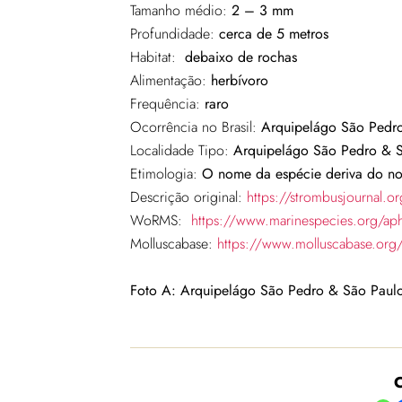
Tamanho médio:
2 – 3 mm
Profundidade:
cerca de 5 metros
Habitat:
debaixo de rochas
Alimentação:
herbívoro
Frequência:
raro
Ocorrência no Brasil:
Arquipelágo São Pedr
Localidade Tipo:
Arquipelágo São Pedro & 
Etimologia:
O nome da espécie deriva do nom
Descrição original:
https://strombusjournal
WoRMS:
https://www.marinespecies.org/ap
Molluscabase:
https://www.molluscabase.org
Foto A: Arquipelágo São Pedro & São Paul
C