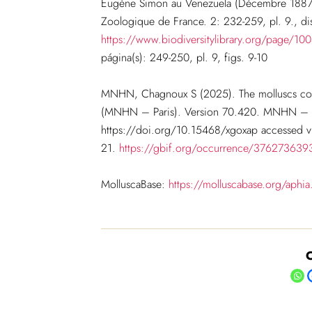
Eugène Simon au Venezuela (Décembre 1887 –
Zoologique de France. 2: 232-259, pl. 9.
, d
https://www.biodiversitylibrary.org/page/10
página(s): 249-250, pl. 9, figs. 9-10
MNHN, Chagnoux S (2025). The molluscs colle
(MNHN – Paris). Version 70.420. MNHN – Mus
https://doi.org/10.15468/xgoxap accessed v
21.
https://gbif.org/occurrence/376273639
MolluscaBase:
https://molluscabase.org/aph
C