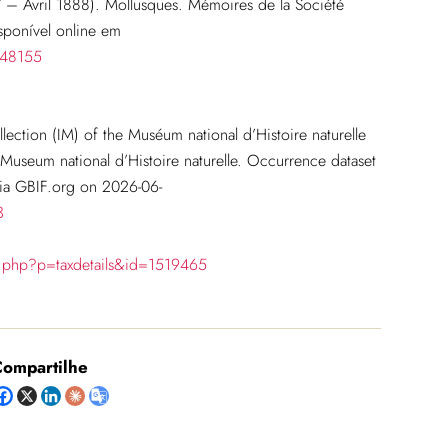
 Avril 1888). Mollusques. Mémoires de la Société
isponível online em
048155
ction (IM) of the Muséum national d’Histoire naturelle
eum national d’Histoire naturelle. Occurrence dataset
ia GBIF.org on 2026-06-
3
ia.php?p=taxdetails&id=1519465
ompartilhe