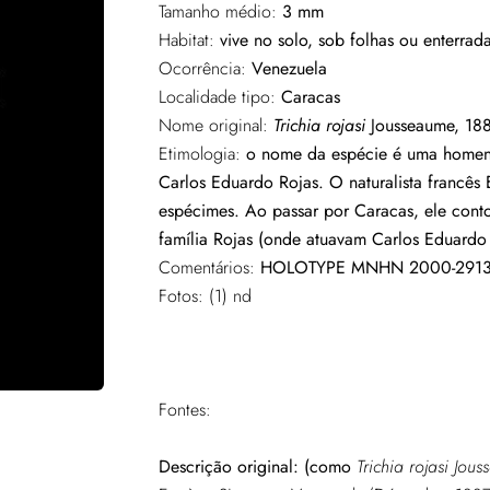
Tamanho médio:
3 mm
Habitat:
vive no solo, sob folhas ou enterra
Ocorrência:
Venezuela
Localidade tipo:
Caracas
Nome original:
Trichia rojasi
Jousseaume, 18
Etimologia:
o nome da espécie é uma homenag
Carlos Eduardo Rojas. O naturalista francês
espécimes. Ao passar por Caracas, ele cont
família Rojas (onde atuavam Carlos Eduardo 
Comentários:
HOLOTYPE MNHN 2000-291
Fotos: (1) nd
Fontes:
Descrição original:
(como
Trichia rojasi Jou