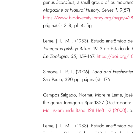
genus
Scarabus
, a small group of pulmobranc
Magazine of Natural History, Series 1.
9(57): 
https://www.biodiversitylibrary.org/page/4
página(s): 218, pl. 4, fig. 1
Leme, J. L. M. . (1983). Estudo anatômico d
Tomigerus pilsbryi
Baker. 1913 do Estado do C
De Zoologia
,
35
, 159-167.
https://doi.org/
Simone, L. R. L. (2006).
Land and Freshwater 
São Paulo, 390 pp. página
(s): 176
Campos Salgado, Norma; Moreira Leme, José L
the genus Tomigerus Spix 1827 (Gastropoda:
Molluskenkunde Band 128 Heft 1-2 (2000)
, p
Leme, J. L. M. . (1983). Estudo anatômico de