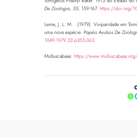
Tomigerus Pilsbryi Baker. 1913 do Estado do 
De Zoologia
,
35
, 159-167.
https://doi.org/
Leme, J. L. M. . (1979). Viviparidade em Tom
uma nova espécie.
Papéis Avulsos De Zoolog
1049.1979.33.p355-363
Molluscabase:
https://www.molluscabase.org
C