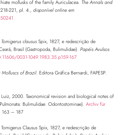
hiate mollusks of the family Auriculacea.
The Annals and
218-221, pl. 4.
,
disponível online em
2850241
e
Tomigerus clausus
Spix, 1827, e redescrição de
eará, Brasil (Gastropoda, Bulimulidae).
Papéis Avulsos
10.11606/0031-1049.1983.35.p159-167
Molluscs of Brazil
. Editora Gráfica Bernardi, FAPESP.
uiz, 2000. Taxonomical revision and biological notes of
 Pulmonata: Bulimulidae: Odontostominae).
Archiv für
. 163 – 187
 Tomigerus Clausus Spix, 1827, e redescrição de