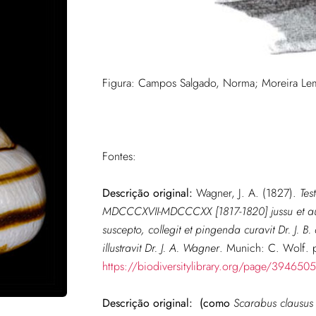
Figura: Campos Salgado, Norma; Moreira Leme
Fontes:
Descrição original:
Wagner, J. A. (1827).
Tes
MDCCCXVII-MDCCCXX [1817-1820] jussu et auspi
suscepto, collegit et pingenda curavit Dr. J. B.
illustravit Dr. J. A. Wagner
. Munich: C. Wolf. pp
https://biodiversitylibrary.org/page/394650
Descrição original:
(como
Scarabus clausus