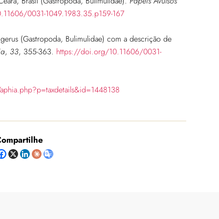
Ceará, Brasil (Gastropoda, Bulimulidae).
Papéis Avulsos
10.11606/0031-1049.1983.35.p159-167
igerus (Gastropoda, Bulimulidae) com a descrição de
ia
,
33
, 355-363.
https://doi.org/10.11606/0031-
/aphia.php?p=taxdetails&id=1448138
ompartilhe