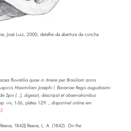
, José Luiz, 2000; detalhe da abertura da concha
tacea fluviatilia quae in itinere per Brasiliam annis
ciis Maximiliani Josephi I. Bavariae Regis augustissimi
 de Spix (…), digessit, descripsit et observationibus
. i-iv, 1-36, plates 1-29.
,
disponível online em
53
Reeve, 1842
)
Reeve, L. A. (1842). On the