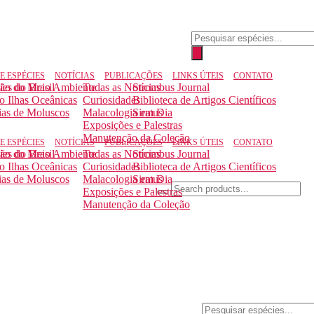
Pesquisar
produtos
E ESPÉCIES
NOTÍCIAS
PUBLICAÇÕES
LINKS ÚTEIS
CONTATO
ção do Meio Ambiente
ies do Brasil
Todas as Notícias
Strombus Journal
to Ilhas Oceânicas
Curiosidades
Biblioteca de Artigos Científicos
ias de Moluscos
Malacologia em Dia
Siratus
Exposições e Palestras
Manutenção da Coleção
E ESPÉCIES
NOTÍCIAS
PUBLICAÇÕES
LINKS ÚTEIS
CONTATO
ção do Meio Ambiente
ies do Brasil
Todas as Notícias
Strombus Journal
to Ilhas Oceânicas
Curiosidades
Biblioteca de Artigos Científicos
ias de Moluscos
Malacologia em Dia
Siratus
Exposições e Palestras
Manutenção da Coleção
Pesquisar