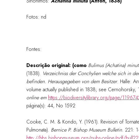
Sinônimos:
Achatina minuta
(Anton, 1838)
Fotos: nd
Fontes:
Descrição original: (como
Bulimus (Achatina) minut
(1838).
Verzeichniss der Conchylien welche sich in 
befinden. Herausgegeben von dem Besitzer
. Halle: A
volume actually published in 1838; see Cernohorsky,
online em
https://biodiversitylibrary.org/page/119674
página(s): 44, No 1592
Cooke, C. M. & Kondo, Y. (1961). Revision of Tornatel
Pulmonata).
Bernice P. Bishop Museum Bulletin.
221: 1
http://hbs.bishopmuseum.org/pubs-online/pdf/bull22