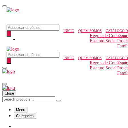
Pesquisar produtos
INÍCIO
QUEM SOMOS
CATÁLOGO D
Regras de Conserva
Espéc
Estatuto Social
Proje
Famíl
Pesquisar produtos
INÍCIO
QUEM SOMOS
CATÁLOGO D
Regras de Conserva
Espéc
Estatuto Social
Proje
Famíl
Close
Menu
Categories