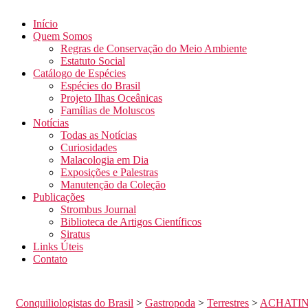
Início
Quem Somos
Regras de Conservação do Meio Ambiente
Estatuto Social
Catálogo de Espécies
Espécies do Brasil
Projeto Ilhas Oceânicas
Famílias de Moluscos
Notícias
Todas as Notícias
Curiosidades
Malacologia em Dia
Exposições e Palestras
Manutenção da Coleção
Publicações
Strombus Journal
Biblioteca de Artigos Científicos
Siratus
Links Úteis
Contato
Conquiliologistas do Brasil
>
Gastropoda
>
Terrestres
>
ACHATI