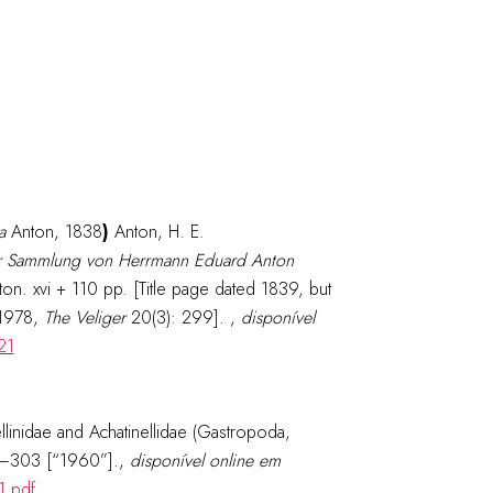
a
Anton, 1838
)
Anton, H. E.
der Sammlung von Herrmann Eduard Anton
nton. xvi + 110 pp. [Title page dated 1839, but
 1978,
The Veliger
20(3): 299].
,
disponível
21
linidae and Achatinellidae (Gastropoda,
–303 [“1960”].
,
disponível online em
1.pdf