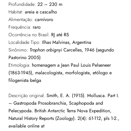
Profundidade:
22 – 230 m
Habitat:
areia e cascalho
Alimentação:
carnívoro
Frequência:
raro
Ocorrência no Brasil:
RJ até RS
Localidade Tipo:
Ilhas Malvinas, Argentina
Sinônimo:
Trophon
orbignyi
Carcelles
, 1946
(
segundo
Pastorino
2005)
Etimologia:
homenagem a Jean Paul Louis Pelseneer
(1863-1945), malacologista, morfologista, etólogo e
filogenista belga
Descrição original:
Smith, E. A. (1915). Mollusca. Part I.
– Gastropoda Prosobranchia, Scaphopoda and
Pelecypoda. British Antarctic Terra Nova Expedition,
Natural History Reports (Zoology). 2(4): 61-112, pls 1-2.,
available online at