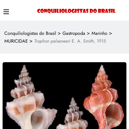
>
>
>
Conquiliologistas do Brasil
Gastropoda
Marinho
>
MURICIDAE
Trophon pelseneeri
E. A. Smith, 1915