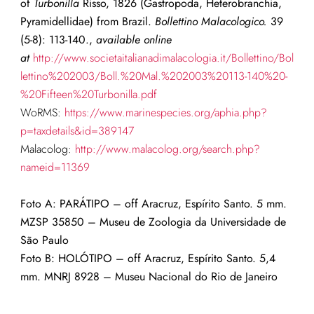
of
Turbonilla
Risso, 1826 (Gastropoda, Heterobranchia,
Pyramidellidae) from Brazil.
Bollettino Malacologico.
39
(5-8): 113-140.,
available online
at
http://www.societaitalianadimalacologia.it/Bollettino/Bol
lettino%202003/Boll.%20Mal.%202003%20113-140%20-
%20Fifteen%20Turbonilla.pdf
WoRMS:
https://www.marinespecies.org/aphia.php?
p=taxdetails&id=389147
Malacolog:
http://www.malacolog.org/search.php?
nameid=11369
Foto A: PARÁTIPO – o
ff Aracruz, Espírito Santo.
5 mm.
MZSP 35850 – Museu de Zoologia da Universidade de
São Paulo
Foto B: HOLÓTIPO – o
ff Aracruz, Espírito Santo.
5,4
mm. MNRJ 8928
– Museu Nacional do Rio de Janeiro