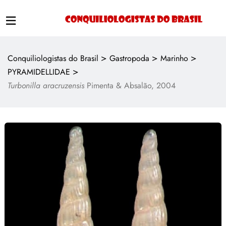
>
>
>
Conquiliologistas do Brasil
Gastropoda
Marinho
>
PYRAMIDELLIDAE
Turbonilla aracruzensis
Pimenta & Absalão, 2004