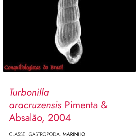
Turbonilla
aracruzensis
Pimenta &
Absalão, 2004
CLASSE: GASTROPODA:
MARINHO