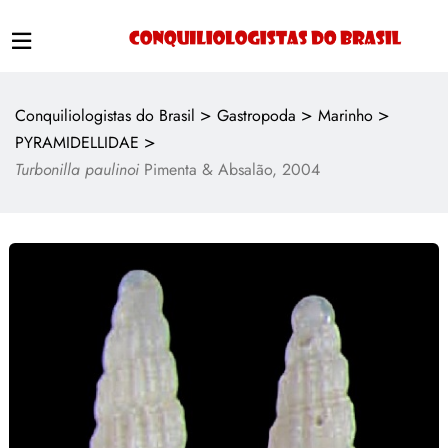
>
>
>
Conquiliologistas do Brasil
Gastropoda
Marinho
>
PYRAMIDELLIDAE
Turbonilla paulinoi
Pimenta & Absalão, 2004