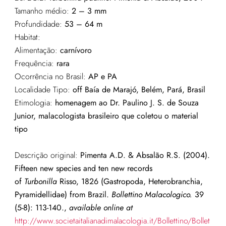
Tamanho médio:
2 – 3 mm
Profundidade:
53 – 64 m
Habitat:
Alimentação:
carnívoro
Frequência:
rara
Ocorrência no Brasil:
AP e PA
Localidade Tipo:
off Baía de Marajó, Belém, Pará
, Brasil
Etimologia:
homenagem ao Dr. Paulino J. S. de Souza
Junior, malacologista brasileiro que coletou o material
tipo
Descrição original:
Pimenta A.D. & Absalão R.S. (2004).
Fifteen new species and ten new records
of
Turbonilla
Risso, 1826 (Gastropoda, Heterobranchia,
Pyramidellidae) from Brazil.
Bollettino Malacologico.
39
(5-8): 113-140.,
available online at
http://www.societaitalianadimalacologia.it/Bollettino/Bollet