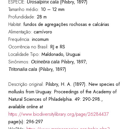
ESPÉCIE:
(Pilsbry, 1897)
Urosalpinx cala
Tamanho médio:
10 – 12 mm
Profundidade:
28 m
Habitat:
fundos de agregações rochosas e calcárias
Alimentação:
carnívoro
Frequência:
incomum
Ocorrência no Brasil:
RJ e RS
Localidade Tipo:
Maldonado, Uruguai
Sinônimos:
Pilsbry
, 1897;
Ocinebra
cala
(
Pilsbry
, 1897)
Tritonalia
cala
Descrição original:
Pilsbry, H. A. (1897). New species of
mollusks from Uruguay. Proceedings of the Academy of
Natural Sciences of Philadelphia. 49: 290-298.,
available online at
https://www.biodiversitylibrary.org/page/26284437
page(s): 296-297