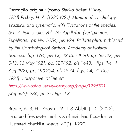
Descrição original: (como
Sterkia bakeri Pilsbry,
1921
)
Pilsbry, H. A. (1920-1921). Manual of conchology,
structural and systematic, with illustrations of the species.
Ser. 2, Pulmonata. Vol. 26: Pupillidae (Vertigininae,
Pupillinae). pp i-iv, 1-254, pls 1-24. Philadelphia, published
by the Conchological Section, Academy of Natural
Sciences. [pp. 1-64, pls 1-8, 23 Dec 1920; pp. 65-128, pls
9-13, 13 May 1921; pp. 129-192, pls 14-18, , figs. 1-4, 4
Aug 1921; pp. 193-254, pls 19-24, figs. 1-4, 21 Dec
1921]. , disponível online em
https://www.biodiversitylibrary.org/page/1295891
página(s): 236, pl. 24, figs. 1-3
Breure, A. S. H., Roosen, M. T. & Ablett, J. D. (2022).
Land and freshwater molluscs of mainland Ecuador: an
illustrated checklist.
Iberus.
40(1): 1-290.