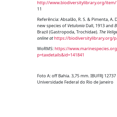
http://www.biodiversitylibrary.org/item
11
Referência:
Absalão, R. S. & Pimenta, A. 
new species of
Vetulonia
Dall, 1913 and
B
Brazil (Gastropoda, Trochidae).
The Velige
online at
https://biodiversitylibrary.org
WoRMS:
https://www.marinespecies.org
p=taxdetails&id=141841
Foto A: off Bahia. 3,75 mm. I
BUFRJ 12737
Universidade Federal do Rio de Janeiro