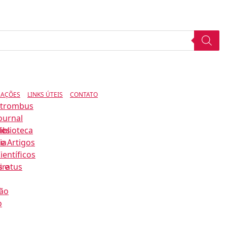
CAÇÕES
LINKS ÚTEIS
CONTATO
Strombus
ournal
des
iblioteca
ia
e Artigos
ientíficos
s e
iratus
ão
o