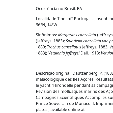
Ocorrência no Brasil:
BA
Localidade Tipo:
off Portugal – J
osephin
36°N, 14°W
Sinônimos:
Margarites cancellata
(Jeffreys
(Jeffreys, 1883);
Solariella cancellata var. 
1889;
Trochus cancellatus
Jeffreys, 1883;
V
1883);
Vetulonia jeffreysi
Dall, 1913;
Vetulo
Descrição original:
Dautzenberg, P. (1889
malacologique des Iles Açores. Resultat
le yacht l’Hirondelle pendant sa campagn
Révision des mollusques marins des Açor
Campagnes Scientifiques Accomplies sur 
Prince Souverain de Monaco, I. Imprimer
plates., available online at