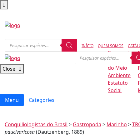
INÍCIO
QUEM SOMOS
CATÁL
Regras de
Conservação
B
do Meio
Close
Ambiente
Estatuto
Social
Menu
Categories
Conquiliologistas do Brasil
>
Gastropoda
>
Marinho
>
TR
paucivaricosa
(Dautzenberg, 1889)