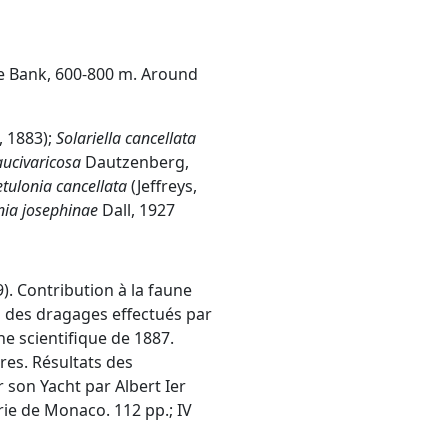
e Bank, 600-800 m. Around
, 1883);
Solariella cancellata
paucivaricosa
Dautzenberg,
etulonia cancellata
(Jeffreys,
nia josephinae
Dall, 1927
). Contribution à la faune
s des dragages effectués par
e scientifique de 1887.
es. Résultats des
son Yacht par Albert Ier
ie de Monaco. 112 pp.; IV