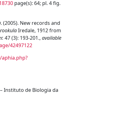
/18730
page(s): 64; pl. 4 fig.
D. (2005). New records and
rookula
Iredale, 1912 from
r.
47 (3): 193-201.,
available
/page/42497122
/aphia.php?
 –
Instituto de Biologia da