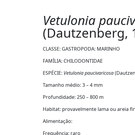
Vetulonia pauci
(Dautzenberg, 
CLASSE: GASTROPODA:
MARINHO
FAMÍLIA:
CHILODONTIDAE
ESPÉCIE:
Vetulonia paucivaricosa
(Dautzen
Tamanho médio:
3 – 4 mm
Profundidade:
250 – 800 m
Habitat:
provavelmente lama ou areia fi
Alimentação:
Frequência:
raro