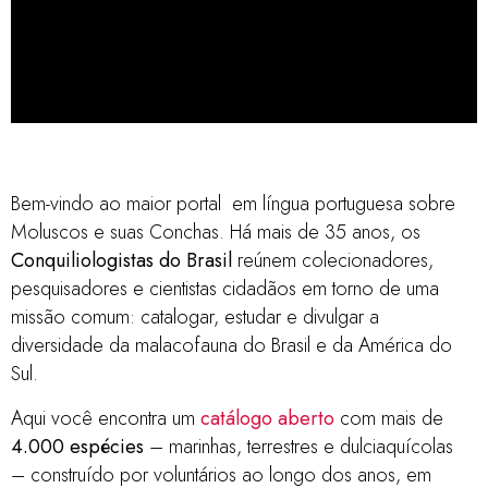
Catálogo de
Conchas do Brasil
Bem-vindo ao maior portal em língua portuguesa sobre
Moluscos e suas Conchas. Há mais de 35 anos, os
mais de 3.000 espécies - marinhas,
Conquiliologistas do Brasil
reúnem colecionadores,
pesquisadores e cientistas cidadãos em torno de uma
terrestres e de água doce - nativas
missão comum: catalogar, estudar e divulgar a
e invasoras
diversidade da malacofauna do Brasil e da América do
Sul.
clique aqui
Aqui você encontra um
catálogo aberto
com mais de
4.000 espécies
– marinhas, terrestres e dulciaquícolas
– construído por voluntários ao longo dos anos, em