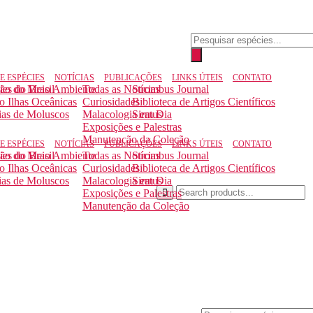
E ESPÉCIES
NOTÍCIAS
PUBLICAÇÕES
LINKS ÚTEIS
CONTATO
ção do Meio Ambiente
ies do Brasil
Todas as Notícias
Strombus Journal
to Ilhas Oceânicas
Curiosidades
Biblioteca de Artigos Científicos
ias de Moluscos
Malacologia em Dia
Siratus
Exposições e Palestras
Manutenção da Coleção
E ESPÉCIES
NOTÍCIAS
PUBLICAÇÕES
LINKS ÚTEIS
CONTATO
ção do Meio Ambiente
ies do Brasil
Todas as Notícias
Strombus Journal
to Ilhas Oceânicas
Curiosidades
Biblioteca de Artigos Científicos
ias de Moluscos
Malacologia em Dia
Siratus
Exposições e Palestras
Manutenção da Coleção