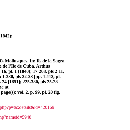
1842);
). Mollusques. In: R. de la Sagra
le de l’Ile de Cuba. Arthus
16, pl. 1 [1840]; 17-208, pls 2-11,
 1-380, pls 22-28 [pp. 1-112, pl.
. 24 [1851]; 225-380, pls 25-28
ne at
page(s): vol. 2, p. 99, pl. 20 fig.
a.php?p=taxdetails&id=420169
.php?nameid=5948