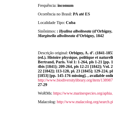
Frequência:
incomum
Ocorrência no Brasil:
PA até ES
Localidade Tipo:
Cuba
Sinônimos:
:
Hyalina
albolineata
(d’Orbigny, 
Marginella
albolineata
d’Orbigny, 1842
Descrição original:
Orbigny, A. d’. (1841-1853
(ed.). Histoire physique, politique et naturel
Bertrand, Paris. Vol 1: 1-264, pls 1-21 [pp. 1-
4bis [1841]; 209-264, pls 12-21 [1842]; Vol. 2:
22 [1842]; 113-128, pl. 23 [1845]; 129-224, pl
[1853] [pp. 145-176 missing]. , available onli
http://www.biodiversitylibrary.org/item/138987
27-29
WoRMs:
https://www.marinespecies.org/aphi
Malacolog:
http://www.malacolog.org/search