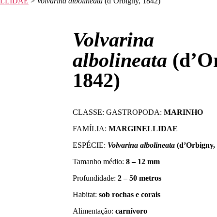
LLIDAE
>
Volvarina albolineata
(d’Orbigny, 1842)
Volvarina
albolineata
(d’Or
1842)
CLASSE: GASTROPODA:
MARINHO
FAMÍLIA:
MARGINELLIDAE
ESPÉCIE:
Volvarina albolineata
(d’Orbigny,
Tamanho médio:
8 – 12 mm
Profundidade:
2 – 50 metros
Habitat:
sob rochas e corais
Alimentação:
carnívoro