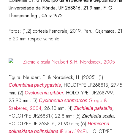
Comentários:
o Holótipo da espécie esté depositado na
Universidade da Flórida, UF 268816, 21.9 mm, F. G.
Thompson leg., 05.iv.1972
Fotos: (1,2) cortesia Femorale, 2019, Peru, Cajamarca, 21
e 20 mm respectivamente
Figura: Neubert, E. & Nordsieck, H. (2005): (1)
, HOLOTYPE UF268818, 27.45
Columbinia pachygastris
mm; (2)
, HOLOTYPE UF268799,
Cyclonenia gibber
25.90 mm; (3)
Grego &
Cyclonenia sanmarcos
Szekeres, 2004
, 26.10 mm; (4)
,
Zilchiella palatalis
HOLOTYPE UF268817, 22.8 mm; (5)
,
Zilchiella scala
HOLOTYPE UF 268816, 21.90 mm; (6)
Hemicena
(Pilsbry,1949)
, HOLOTYPE
polinskiana polinskiana