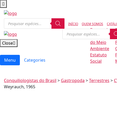
INÍCIO
QUEM SOMOS
CATÁL
Regras de
Conservação
B
do Meio
Close
Ambiente
Estatuto
Menu
Categories
Social
Conquiliologistas do Brasil
>
Gastropoda
>
Terrestres
>
C
Weyrauch, 1965