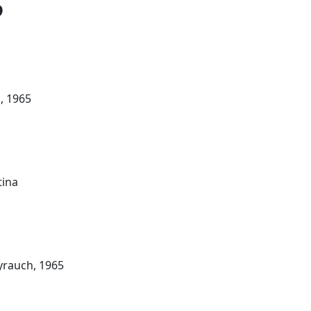
5
, 1965
tina
rauch, 1965