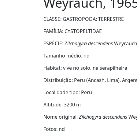
Weyrauch, 196
CLASSE: GASTROPODA:
TERRESTRE
FAMÍLIA:
CYSTOPELTIDAE
ESPÉCIE:
Zilchogyra descendens
Weyrauch
Tamanho médio:
nd
Habitat:
vive no solo, na serapilheira
Distribuição:
Peru (Ancash, Lima), Argen
Localidade tipo:
Peru
Altitude:
3200 m
Nome original:
Zilchogyra descendens
Wey
Fotos: nd