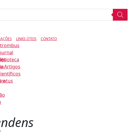
CAÇÕES
LINKS ÚTEIS
CONTATO
Strombus
ournal
des
iblioteca
ia
e Artigos
ientíficos
s e
iratus
ão
o
endens