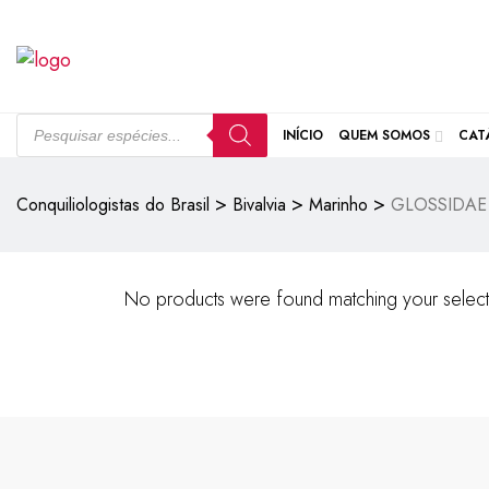
INÍCIO
QUEM SOMOS
CAT
>
>
>
Conquiliologistas do Brasil
Bivalvia
Marinho
GLOSSIDAE
No products were found matching your select