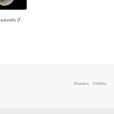
 suturalis
(F.
)
Glossário
Créditos