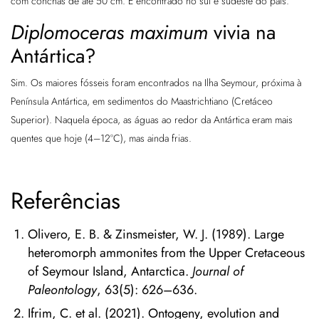
com conchas de até 50 cm. É encontrado no sul e sudeste do país.
Diplomoceras maximum
vivia na
Antártica?
Sim. Os maiores fósseis foram encontrados na Ilha Seymour, próxima à
Península Antártica, em sedimentos do Maastrichtiano (Cretáceo
Superior). Naquela época, as águas ao redor da Antártica eram mais
quentes que hoje (4–12°C), mas ainda frias.
Referências
Olivero, E. B. & Zinsmeister, W. J. (1989). Large
heteromorph ammonites from the Upper Cretaceous
of Seymour Island, Antarctica.
Journal of
Paleontology
, 63(5): 626–636.
Ifrim, C. et al. (2021). Ontogeny, evolution and