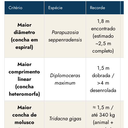
Critério
Espécie
Recorde
P
1,8 m
Maior
encontrado
C
diâmetro
Parapuzosia
(estimado
S
(concha em
seppenradensis
~2,5 m
(
espiral)
completo)
Maior
1,5 m
comprimento
C
Diplomoceras
dobrada /
linear
S
maximum
>4 m
(concha
(
desenrolada
heteromorfa)
Maior
≈ 1,5 m /
concha de
até 340 kg
Tridacna gigas
molusco
(animal +