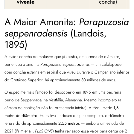
vivente
concha)
A Maior Amonita:
Parapuzosia
seppenradensis
(Landois,
1895)
A maior concha de molusco que já existiu, em termos de diâmetro,
pertenceu à amonita
Parapuzosia seppenradensis
— um cefalópode
com concha externa em espiral que viveu durante o Campaniano inferior
do Cretáceo Superior, há aproximadamente 80 milhões de anos.
O espécime mais famoso foi descoberto em 1895 em uma pedreira
perto de Seppenrade, na Vestfália, Alemanha. Mesmo incompleto (a
câmara de habitação não foi preservada inteira), o fóssil mede
1,8
metro de diâmetro
. Estimativas indicam que, se completo, o diâmetro
teria sido de aproximadamente
2,55 metros
— embora um estudo de
2021 (Ifrim et al.,
PLoS ONE
) tenha revisado esse valor para cerca de 2