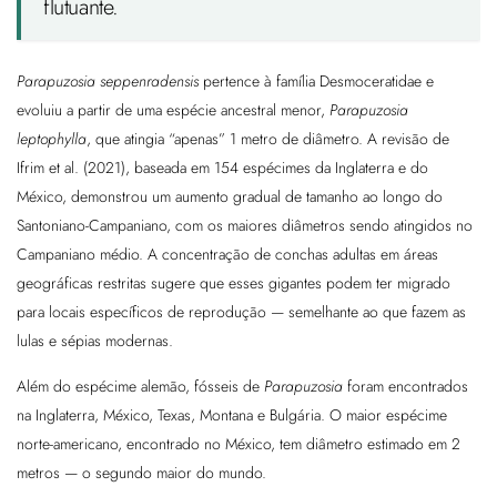
flutuante.
Parapuzosia seppenradensis
pertence à família Desmoceratidae e
evoluiu a partir de uma espécie ancestral menor,
Parapuzosia
leptophylla
, que atingia “apenas” 1 metro de diâmetro. A revisão de
Ifrim et al. (2021), baseada em 154 espécimes da Inglaterra e do
México, demonstrou um aumento gradual de tamanho ao longo do
Santoniano-Campaniano, com os maiores diâmetros sendo atingidos no
Campaniano médio. A concentração de conchas adultas em áreas
geográficas restritas sugere que esses gigantes podem ter migrado
para locais específicos de reprodução — semelhante ao que fazem as
lulas e sépias modernas.
Além do espécime alemão, fósseis de
Parapuzosia
foram encontrados
na Inglaterra, México, Texas, Montana e Bulgária. O maior espécime
norte-americano, encontrado no México, tem diâmetro estimado em 2
metros — o segundo maior do mundo.