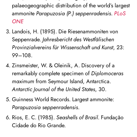
palaeogeographic distribution of the world’s largest
ammonite
Parapuzosia (P.) seppenradensis
.
PLoS
ONE
Landois, H. (1895). Die Riesenammoniten von
Seppenrade.
Jahresbericht des Westfälischen
Provinzialvereins für Wissenschaft und Kunst
, 23:
99–108.
Zinsmeister, W. & Oleinik, A. Discovery of a
remarkably complete specimen of
Diplomoceras
maximum
from Seymour Island, Antarctica.
Antarctic Journal of the United States
, 30.
Guinness World Records. Largest ammonite:
Parapuzosia seppenradensis
.
Rios, E. C. (1985).
Seashells of Brasil
. Fundação
Cidade do Rio Grande.