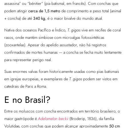
assassina” ou “bénitier” (pia batismal, em francês). Com conchas que
podem atingir
cerca de 1,5 metro
de comprimento e peso total (animal
+ concha) de até
340 kg
, é o maior bivalve do mundo atual.
Nativa dos oceanos Pacífico e Índico,
T. gigas
vive em recifes de coral
rasos, onde mantém simbiose com microalgas fotossintéticas
(zooxantelas). Apesar do apelido assustador, não há registros
confirmados de mortes humanas — a concha se fecha muito lentamente
para representar perigo real.
Suas enormes valvas foram historicamente usadas como pias batismais
em igrejas europeias, e exemplares de
T. gigas
podem ser vistos em
catedrais de Paris a Roma.
E no Brasil?
Entre os moluscos com concha encontrados em território brasileiro, o
maior gastrópode é
Adelomelon beckii
(Broderip, 1836), da família
Volutidae, com conchas que podem alcançar aproximadamente
50 cm