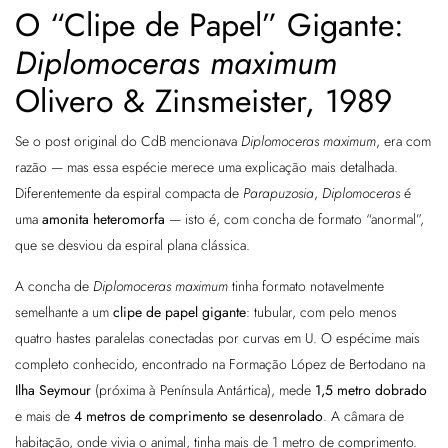
O “Clipe de Papel” Gigante:
Diplomoceras maximum
Olivero & Zinsmeister, 1989
Se o post original do CdB mencionava
Diplomoceras maximum
, era com
razão — mas essa espécie merece uma explicação mais detalhada.
Diferentemente da espiral compacta de
Parapuzosia
,
Diplomoceras
é
uma
amonita heteromorfa
— isto é, com concha de formato “anormal”,
que se desviou da espiral plana clássica.
A concha de
Diplomoceras maximum
tinha formato notavelmente
semelhante a um
clipe de papel gigante
: tubular, com pelo menos
quatro hastes paralelas conectadas por curvas em U. O espécime mais
completo conhecido, encontrado na Formação López de Bertodano na
Ilha Seymour
(próxima à Península Antártica), mede
1,5 metro dobrado
e mais de
4 metros de comprimento se desenrolado
. A câmara de
habitação, onde vivia o animal, tinha mais de 1 metro de comprimento.