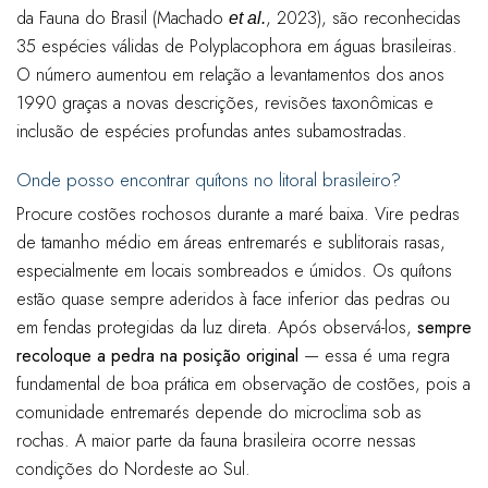
da Fauna do Brasil (Machado
, 2023), são reconhecidas
et al.
35 espécies válidas de Polyplacophora em águas brasileiras.
O número aumentou em relação a levantamentos dos anos
1990 graças a novas descrições, revisões taxonômicas e
inclusão de espécies profundas antes subamostradas.
Onde posso encontrar quítons no litoral brasileiro?
Procure costões rochosos durante a maré baixa. Vire pedras
de tamanho médio em áreas entremarés e sublitorais rasas,
especialmente em locais sombreados e úmidos. Os quítons
estão quase sempre aderidos à face inferior das pedras ou
em fendas protegidas da luz direta. Após observá-los,
sempre
recoloque a pedra na posição original
— essa é uma regra
fundamental de boa prática em observação de costões, pois a
comunidade entremarés depende do microclima sob as
rochas. A maior parte da fauna brasileira ocorre nessas
condições do Nordeste ao Sul.