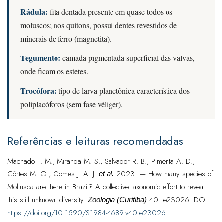
Rádula:
fita dentada presente em quase todos os
moluscos; nos quítons, possui dentes revestidos de
minerais de ferro (magnetita).
Tegumento:
camada pigmentada superficial das valvas,
onde ficam os estetes.
Trocófora:
tipo de larva planctônica característica dos
poliplacóforos (sem fase véliger).
Referências e leituras recomendadas
Machado F. M., Miranda M. S., Salvador R. B., Pimenta A. D.,
Côrtes M. O., Gomes J. A. J.
2023. — How many species of
et al.
Mollusca are there in Brazil? A collective taxonomic effort to reveal
this still unknown diversity.
40: e23026. DOI:
Zoologia (Curitiba)
https://doi.org/10.1590/S1984-4689.v40.e23026