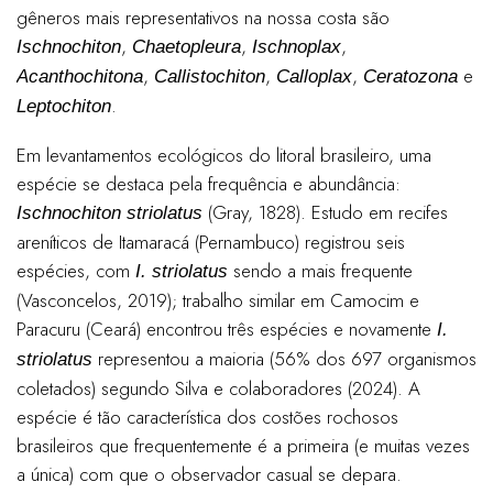
gêneros mais representativos na nossa costa são
,
,
,
Ischnochiton
Chaetopleura
Ischnoplax
,
,
,
e
Acanthochitona
Callistochiton
Calloplax
Ceratozona
.
Leptochiton
Em levantamentos ecológicos do litoral brasileiro, uma
espécie se destaca pela frequência e abundância:
(Gray, 1828). Estudo em recifes
Ischnochiton striolatus
areníticos de Itamaracá (Pernambuco) registrou seis
espécies, com
sendo a mais frequente
I. striolatus
(Vasconcelos, 2019); trabalho similar em Camocim e
Paracuru (Ceará) encontrou três espécies e novamente
I.
representou a maioria (56% dos 697 organismos
striolatus
coletados) segundo Silva e colaboradores (2024). A
espécie é tão característica dos costões rochosos
brasileiros que frequentemente é a primeira (e muitas vezes
a única) com que o observador casual se depara.