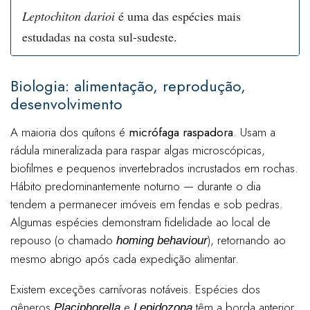
Leptochiton darioi
é uma das espécies mais
estudadas na costa sul-sudeste.
Biologia: alimentação, reprodução,
desenvolvimento
A maioria dos quítons é
micrófaga raspadora
. Usam a
rádula mineralizada para raspar algas microscópicas,
biofilmes e pequenos invertebrados incrustados em rochas.
Hábito predominantemente noturno — durante o dia
tendem a permanecer imóveis em fendas e sob pedras.
Algumas espécies demonstram fidelidade ao local de
repouso (o chamado
), retornando ao
homing behaviour
mesmo abrigo após cada expedição alimentar.
Existem exceções carnívoras notáveis. Espécies dos
gêneros
e
têm a borda anterior
Placiphorella
Lepidozona