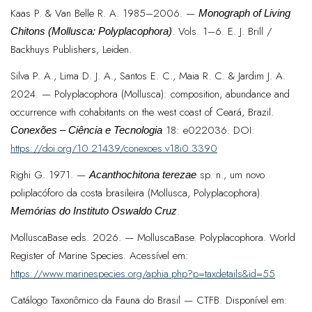
Kaas P. & Van Belle R. A. 1985–2006. —
Monograph of Living
. Vols. 1–6. E. J. Brill /
Chitons (Mollusca: Polyplacophora)
Backhuys Publishers, Leiden.
Silva P. A., Lima D. J. A., Santos E. C., Maia R. C. & Jardim J. A.
2024. — Polyplacophora (Mollusca): composition, abundance and
occurrence with cohabitants on the west coast of Ceará, Brazil.
18: e022036. DOI:
Conexões – Ciência e Tecnologia
https://doi.org/10.21439/conexoes.v18i0.3390
Righi G. 1971. —
sp. n., um novo
Acanthochitona terezae
poliplacóforo da costa brasileira (Mollusca, Polyplacophora).
.
Memórias do Instituto Oswaldo Cruz
MolluscaBase eds. 2026. — MolluscaBase. Polyplacophora. World
Register of Marine Species. Acessível em:
https://www.marinespecies.org/aphia.php?p=taxdetails&id=55
Catálogo Taxonômico da Fauna do Brasil — CTFB. Disponível em: