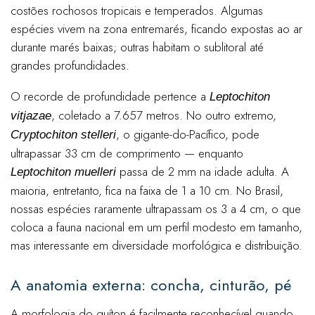
costões rochosos tropicais e temperados. Algumas
espécies vivem na zona entremarés, ficando expostas ao ar
durante marés baixas; outras habitam o sublitoral até
grandes profundidades.
O recorde de profundidade pertence a
Leptochiton
, coletado a 7.657 metros. No outro extremo,
vitjazae
, o gigante-do-Pacífico, pode
Cryptochiton stelleri
ultrapassar 33 cm de comprimento — enquanto
passa de 2 mm na idade adulta. A
Leptochiton muelleri
maioria, entretanto, fica na faixa de 1 a 10 cm. No Brasil,
nossas espécies raramente ultrapassam os 3 a 4 cm, o que
coloca a fauna nacional em um perfil modesto em tamanho,
mas interessante em diversidade morfológica e distribuição.
A anatomia externa: concha, cinturão, pé
A morfologia do quíton é facilmente reconhecível quando