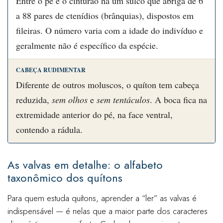
Entre o pé e o cinturão há um sulco que abriga de 6
a 88 pares de ctenídios (brânquias), dispostos em
fileiras. O número varia com a idade do indivíduo e
geralmente não é específico da espécie.
CABEÇA RUDIMENTAR
Diferente de outros moluscos, o quíton tem cabeça
reduzida,
sem olhos
e
sem tentáculos
. A boca fica na
extremidade anterior do pé, na face ventral,
contendo a rádula.
As valvas em detalhe: o alfabeto
taxonômico dos quítons
Para quem estuda quítons, aprender a “ler” as valvas é
indispensável — é nelas que a maior parte dos caracteres