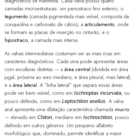
diagnósticos se manifesta. Cada valva possui quatro
camadas microestruturais: um periostraco fino externo; o
tegumento
(camada pigmentada mais visível, composta de
conquiolina e carbonato de cálcio); a
articulamento
, onde
se formam as placas de inserção no cinturão; e o
hipostraco
, a camada mais interna.
As valvas intermediárias costumam ser as mais ricas em
caracteres diagnósticos. Cada uma pode apresentar áreas
com esculturas distintas — a
área central
(dividida em área
jugal, próxima ao eixo mediano, e área pleural, mais lateral)
e a
área lateral
. A “linha lateral” que separa essas áreas
pode ser bem visível, como em
, ou
Ischnoplax incurvata
pouco definida, como em
. A valva
Leptochiton asellus
anal apresenta uma dilatação característica chamada
mucro
— elevado em
, mediano em
, pouco
Chiton
Ischnochiton
definido em outros gêneros. Um pequeno alfabeto
morfológico que, dominado, permite identificar a maior