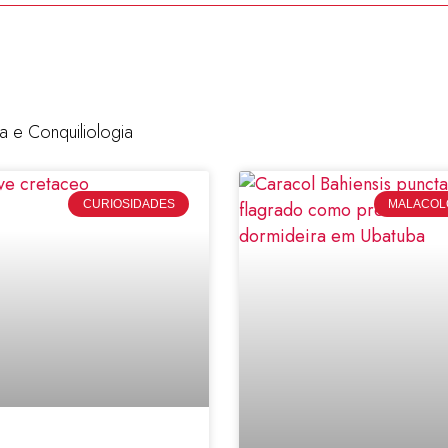
a e Conquiliologia
CURIOSIDADES
MALACOLO