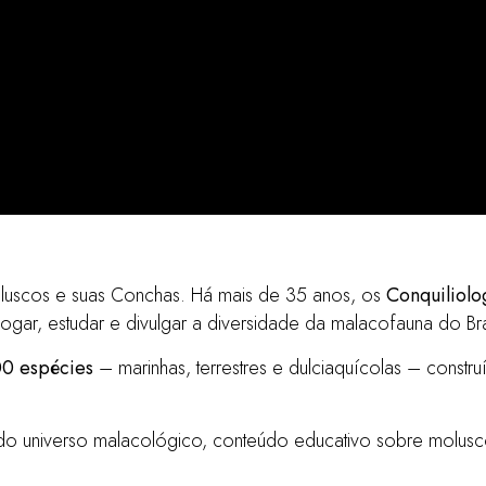
o de Conchas
luscos e suas Conchas. Há mais de 35 anos, os
Conquiliolog
gar, estudar e divulgar a diversidade da malacofauna do Bra
0 espécies
– marinhas, terrestres e dulciaquícolas – constr
o universo malacológico, conteúdo educativo sobre moluscos,
es - marinhas, terrestres e de ág