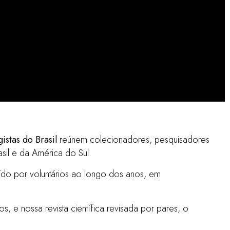
 do
istas do Brasil
reúnem colecionadores, pesquisadores
sil e da América do Sul.
uído por voluntários ao longo dos anos, em
 e nossa revista científica revisada por pares, o
ua doce -