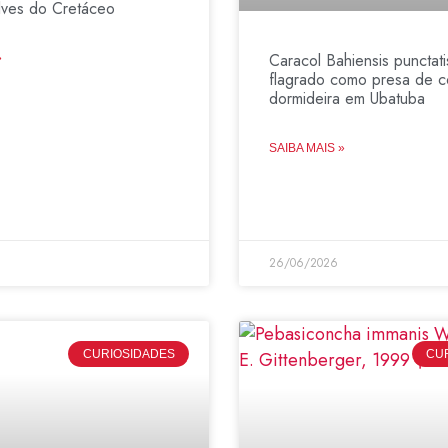
lves do Cretáceo
Caracol Bahiensis punctati
»
flagrado como presa de c
dormideira em Ubatuba
SAIBA MAIS »
26/06/2026
CURIOSIDADES
CU