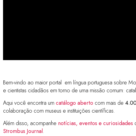
Catálog
Bem-vindo ao maior portal em língua portuguesa sobre Mo
e cientistas cidadãos em torno de uma missão comum: catalo
Brasil
Aqui você encontra um
catálogo aberto
com mais de
4.00
colaboração com museus e instituições científicas.
Além disso, acompanhe
notícias, eventos e curiosidades
d
mais de 3.000 espéci
Strombus Journal
.