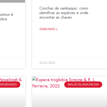
Conchas de sambaquis: como
identificar as espécies e onde
ssimus é
encontrar as chaves
obra
SAIBA MAIS »
20/06/2026
RIOSIDADES
MALACOLOGIA EM DIA