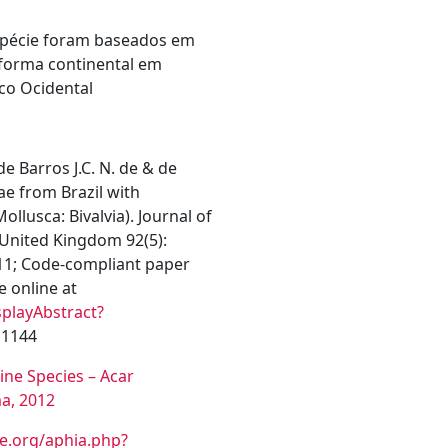
espécie foram baseados em
aforma continental em
ico Ocidental
 de Barros J.C. N. de & de
ae from Brazil with
llusca: Bivalvia). Journal of
 United Kingdom 92(5):
011; Code-compliant paper
e online at
splayAbstract?
 1144
ne Species – Acar
ma, 2012
e.org/aphia.php?