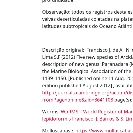
profundidade
Observação:
todos os registros desta 
valvas deserticuladas coletadas na plat
latitudes subtropicais do Oceano Atlânt
Descrição original:
Francisco J. de A., N.
Lima S.F (2012) Five new species of Arcid
description of new genus: Paranadara (Mo
the Marine Biological Association of the
1139–1150. [Published online 11 Aug. 2
edition published August 2012]., availabl
http://journals.cambridge.org/action/di
fromPage=online&aid=8641108
page(s):
Worms:
WoRMS – World Register of Mari
lepidoformis Francisco, J. Barros & S. Li
Molluscabase:
https://www.molluscabas