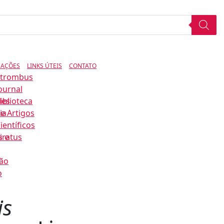
CAÇÕES
LINKS ÚTEIS
CONTATO
Strombus
ournal
des
iblioteca
ia
e Artigos
ientíficos
s e
iratus
ão
o
is