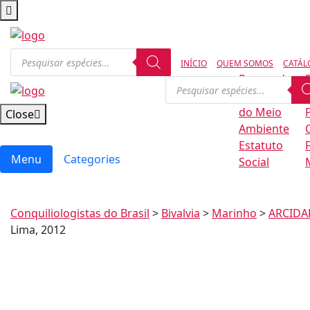
INÍCIO
QUEM SOMOS
CATÁL
Regras de
Conservação
B
do Meio
Close
Ambiente
Estatuto
Menu
Categories
Social
Conquiliologistas do Brasil
>
Bivalvia
>
Marinho
>
ARCIDA
Lima, 2012